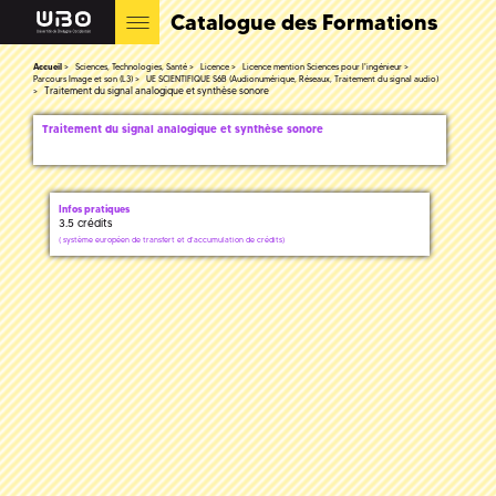
Catalogue des Formations
Accueil
Sciences, Technologies, Santé
Licence
Licence mention Sciences pour l'ingénieur
Parcours Image et son (L3)
UE SCIENTIFIQUE S6B (Audionumérique, Réseaux, Traitement du signal audio)
Traitement du signal analogique et synthèse sonore
Traitement du signal analogique et synthèse sonore
Infos pratiques
3.5 crédits
(
système européen de transfert et d'accumulation de crédits)