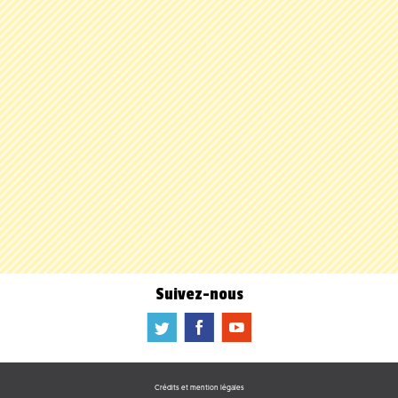
Suivez-nous
a
b
f
Crédits et mention légales