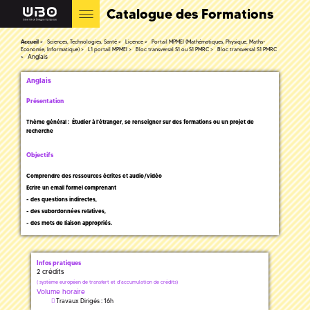
Catalogue des Formations
Accueil
Sciences, Technologies, Santé
Licence
Portail MPMEI (Mathématiques, Physique, Maths-
Economie, Informatique)
L1 portail MPMEI
Bloc transversal S1 ou S1 PMRC
Bloc transversal S1 PMRC
Anglais
Anglais
Présentation
Thème général : Étudier à l'étranger, se renseigner sur des formations ou un projet de
recherche
Objectifs
Comprendre des ressources écrites et audio/vidéo
Ecrire un email formel comprenant
- des questions indirectes,
- des subordonnées relatives,
- des mots de liaison appropriés.
Infos pratiques
2 crédits
(
système européen de transfert et d'accumulation de crédits)
Volume horaire
Travaux Dirigés : 16h