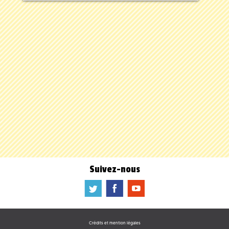
Suivez-nous
a
b
f
Crédits et mention légales