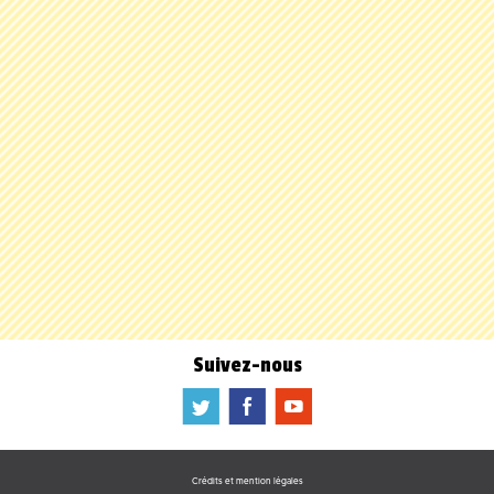
Suivez-nous
a
b
f
Crédits et mention légales