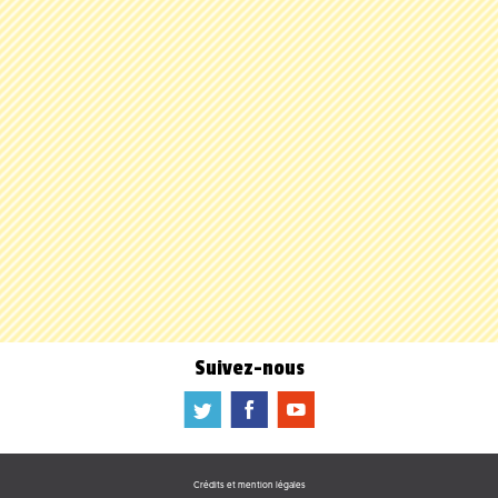
Suivez-nous
a
b
f
Crédits et mention légales