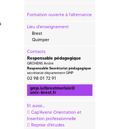
Formation ouverte à l'alternance
6
Lieu d'enseignement
Brest
Quimper
Contacts
Responsable pédagogique
GROHENS André
Responsable Secrétariat pédagogique
secrétariat département GMP
02 98 01 72 91
gmp.iutbrestmorlaix
@
univ-brest.fr
Et aussi...
Cap'Avenir Orientation et
Insertion professionnelle
Reprise d'études