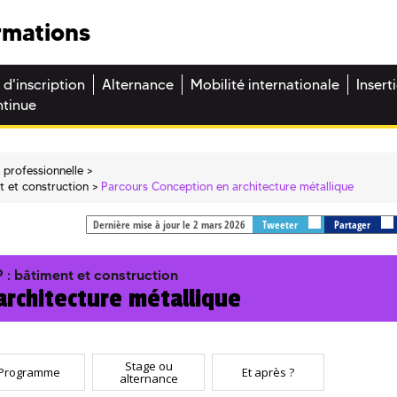
rmations
 d'inscription
Alternance
Mobilité internationale
Insert
ntinue
 professionnelle
t et construction
Parcours Conception en architecture métallique
Dernière mise à jour le 2 mars 2026
Tweeter
Partager
 : bâtiment et construction
architecture métallique
Stage ou
Programme
Et après ?
alternance