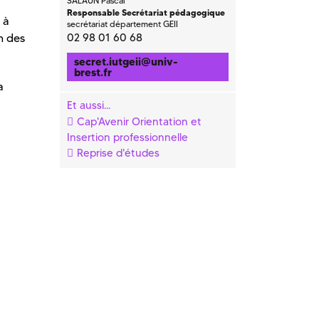
SALAUN Pascal
Responsable Secrétariat pédagogique
 à
secrétariat département GEII
n des
02 98 01 60 68
secret.iutgeii
@
univ-
brest.fr
a
Et aussi...
Cap'Avenir Orientation et
Insertion professionnelle
Reprise d'études