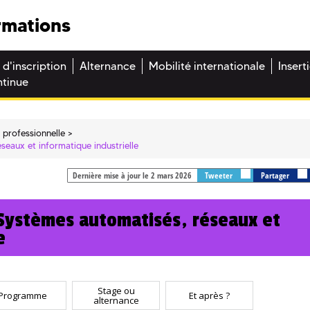
rmations
 d'inscription
Alternance
Mobilité internationale
Insert
ntinue
 professionnelle
seaux et informatique industrielle
Dernière mise à jour le 2 mars 2026
Tweeter
Partager
 Systèmes automatisés, réseaux et
e
Stage ou
Programme
Et après ?
alternance