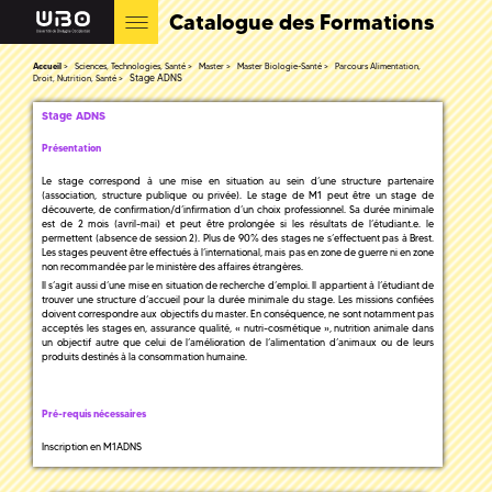
Catalogue des Formations
Accueil
Sciences, Technologies, Santé
Master
Master Biologie-Santé
Parcours Alimentation,
Stage ADNS
Droit, Nutrition, Santé
Stage ADNS
Présentation
Le stage correspond à une mise en situation au sein d’une structure partenaire
(association, structure publique ou privée). Le stage de M1 peut être un stage de
découverte, de confirmation/d’infirmation d’un choix professionnel. Sa durée minimale
est de 2 mois (avril-mai) et peut être prolongée si les résultats de l’étudiant.e. le
permettent (absence de session 2). Plus de 90% des stages ne s’effectuent pas à Brest.
Les stages peuvent être effectués à l’international, mais pas en zone de guerre ni en zone
non recommandée par le ministère des affaires étrangères.
Il s’agit aussi d’une mise en situation de recherche d’emploi. Il appartient à l’étudiant de
trouver une structure d’accueil pour la durée minimale du stage. Les missions confiées
doivent correspondre aux objectifs du master. En conséquence, ne sont notamment pas
acceptés les stages en, assurance qualité, « nutri-cosmétique », nutrition animale dans
un objectif autre que celui de l’amélioration de l’alimentation d’animaux ou de leurs
produits destinés à la consommation humaine.
Pré-requis nécessaires
Inscription en M1ADNS