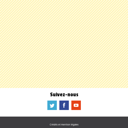
Suivez-nous
a
b
f
Crédits et mention légales