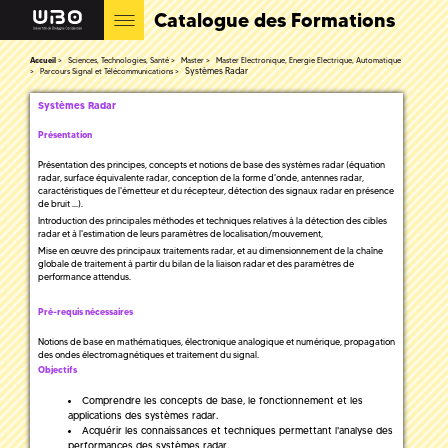
Catalogue des Formations
Accueil
Sciences, Technologies, Santé
Master
Master Electronique, Energie Electrique, Automatique
Systèmes Radar
Parcours Signal et Télécommunications
Systèmes Radar
Présentation
Présentation des principes, concepts et notions de base des systèmes radar (équation
radar, surface équivalente radar, conception de la forme d'onde, antennes radar,
caractéristiques de l'émetteur et du récepteur, détection des signaux radar en présence
de bruit ...).
Introduction des principales méthodes et techniques relatives à la détection des cibles
radar et à l'estimation de leurs paramètres de localisation/mouvement,
Mise en œuvre des principaux traitements radar, et au dimensionnement de la chaîne
globale de traitement à partir du bilan de la liaison radar et des paramètres de
performance attendus.
Pré-requis nécessaires
Notions de base en mathématiques, électronique analogique et numérique, propagation
des ondes électromagnétiques et traitement du signal.
Objectifs
Comprendre les concepts de base, le fonctionnement et les
applications des systèmes radar.
Acquérir les connaissances et techniques permettant l'analyse des
performances des systèmes radar.