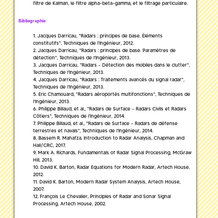
filtre de Kalman, le filtre alpha-beta-gamma, et le filtrage particulaire.
Bibliographie
Jacques Darricau, "Radars : principes de base. Éléments
constitutifs", Techniques de l'Ingénieur, 2012.
Jacques Darricau, "Radars : principes de base. Paramètres de
détection", Techniques de l'Ingénieur, 2013.
Jacques Darricau, "Radars - Détection des mobiles dans le clutter",
Techniques de l'Ingénieur, 2013.
Jacques Darricau, "Radars : Traitements avancés du signal radar",
Techniques de l'Ingénieur, 2013.
Eric Chamouard, "Radars aéroportés multifonctions", Techniques de
l'Ingénieur, 2013.
Philippe Billaud, et al., "Radars de Surface - Radars Civils et Radars
Côtiers", Techniques de l'Ingénieur, 2014.
Philippe Billaud, et al., "Radars de Surface - Radars de défense
terrestres et navals", Techniques de l'Ingénieur, 2014.
Bassem R. Mahafza, Introduction to Radar Analysis, Chapman and
Hall/CRC, 2017.
Mark A. Richards, Fundamentals of Radar Signal Processing, McGraw
Hill, 2013.
David K. Barton, Radar Equations for Modern Radar, Artech House,
2012.
David K. Barton, Modern Radar System Analysis, Artech House,
2007.
François Le Chevalier, Principles of Radar and Sonar Signal
Processing, Artech House, 2002.