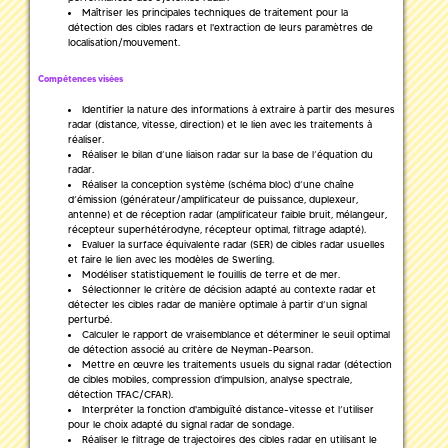
Maîtriser les principales techniques de traitement pour la
détection des cibles radars et l'extraction de leurs paramètres de
localisation/mouvement.
Compétences visées
Identifier la nature des informations à extraire à partir des mesures
radar (distance, vitesse, direction) et le lien avec les traitements à
réaliser.
Réaliser le bilan d’une liaison radar sur la base de l’équation du
radar.
Réaliser la conception système (schéma bloc) d’une chaîne
d’émission (générateur/amplificateur de puissance, duplexeur,
antenne) et de réception radar (amplificateur faible bruit, mélangeur,
récepteur superhétérodyne, récepteur optimal, filtrage adapté).
Evaluer la surface équivalente radar (SER) de cibles radar usuelles
et faire le lien avec les modèles de Swerling.
Modéliser statistiquement le fouillis de terre et de mer.
Sélectionner le critère de décision adapté au contexte radar et
détecter les cibles radar de manière optimale à partir d’un signal
perturbé.
Calculer le rapport de vraisemblance et déterminer le seuil optimal
de détection associé au critère de Neyman-Pearson.
Mettre en œuvre les traitements usuels du signal radar (détection
de cibles mobiles, compression d'impulsion, analyse spectrale,
détection TFAC/CFAR).
Interpréter la fonction d'ambiguïté distance-vitesse et l’utiliser
pour le choix adapté du signal radar de sondage.
Réaliser le filtrage de trajectoires des cibles radar en utilisant le