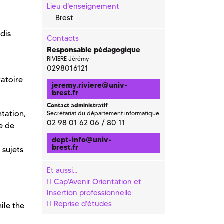
Lieu d'enseignement
Brest
dis
Contacts
Responsable pédagogique
RIVIERE Jérémy
0298016121
ratoire
jeremy.riviere
@
univ-
brest.fr
Contact administratif
ntation,
Secrétariat du département informatique
02 98 01 62 06 / 80 11
e de
dept-info
@
univ-
brest.fr
 sujets
Et aussi...
Cap'Avenir Orientation et
Insertion professionnelle
Reprise d'études
ile the