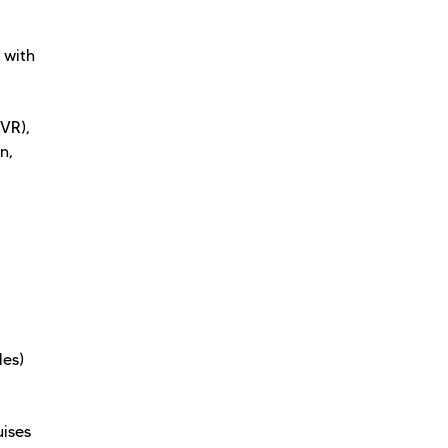
 with
 VR),
n,
les)
uises