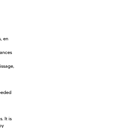
s, en
sances
issage,
needed
 It is
by