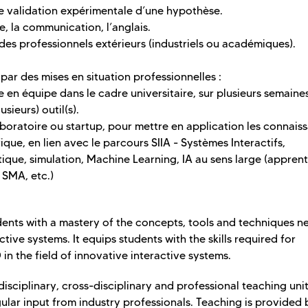
e validation expérimentale d’une hypothèse.
, la communication, l’anglais.
es professionnels extérieurs (industriels ou académiques).
par des mises en situation professionnelles :
e en équipe dans le cadre universitaire, sur plusieurs semaine
sieurs) outil(s).
aboratoire ou startup, pour mettre en application les connais
ue, en lien avec le parcours SIIA - Systèmes Interactifs,
ique, simulation, Machine Learning, IA au sens large (apprent
 SMA, etc.)
ents with a mastery of the concepts, tools and techniques 
ve systems. It equips students with the skills required for
 the field of innovative interactive systems.
sciplinary, cross-disciplinary and professional teaching units.
lar input from industry professionals. Teaching is provided 