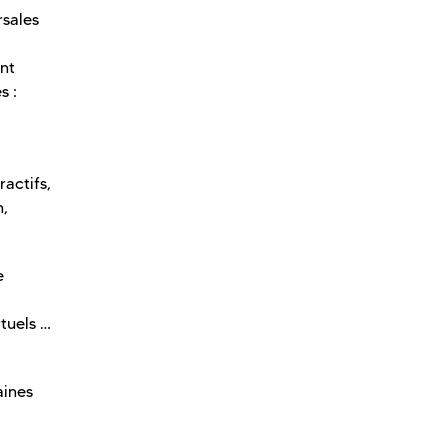
rsales
nt
s :
actifs,
n,
e
tuels …
aines