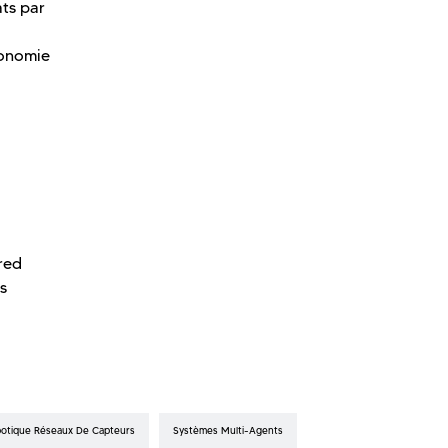
ats par
tonomie
red
s
otique Réseaux De Capteurs
Systèmes Multi-Agents