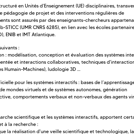
ucturé en Unités d’Enseignement (UE) disciplinaires, transve
une pédagogie de projet et des interventions régulières de
ments sont assurés par des enseignants-chercheurs appartena
ab-STICC (UMR CNRS 6285), en lien avec les écoles partenaire
, ENIB et IMT Atlantique.
suivants :
n : modélisation, conception et évaluation des systèmes inter
entée et interactions collaboratives, techniques d'interactio
es Humain-Machines), ludologie 3D …
ficielle pour les systèmes interactifs : bases de l’apprentissag
 de mondes virtuels et de systèmes autonomes, génération
ctive, comportements verbaux et non-verbaux des agents vir
arche scientifique et les systèmes interactifs, apportent cert
t à la recherche :
e la réalisation d'une veille scientifique et technologique, la