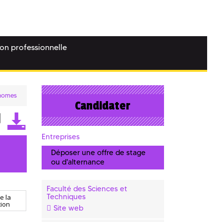
ion professionnelle
onomes
Candidater
Entreprises
Déposer une offre de stage
ou d'alternance
Faculté des Sciences et
Techniques
e la
ion
Site web