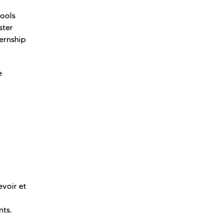
tools
ster
ternship
e
evoir et
nts.