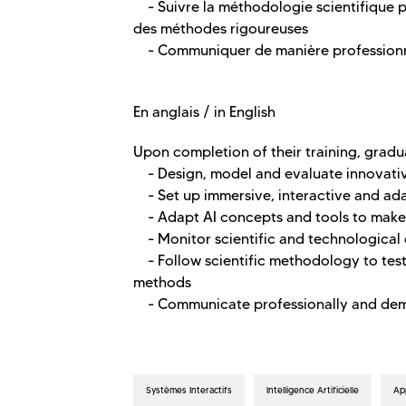
- Suivre la méthodologie scientifique po
des méthodes rigoureuses
- Communiquer de manière professionnell
En anglais / in English
Upon completion of their training, gradua
- Design, model and evaluate innovative
- Set up immersive, interactive and ada
- Adapt AI concepts and tools to make
- Monitor scientific and technologica
- Follow scientific methodology to test 
methods
- Communicate professionally and demo
Systèmes Interactifs
Intelligence Artificielle
Ap