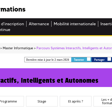
rmations
 d'inscription
Alternance
Mobilité internationale
Insert
ntinue
Master Informatique
Parcours Systèmes Interactifs, Intelligents et Aut
Dernière mise à jour le 2 mars 2026
Tweeter
Partager
actifs, Intelligents et Autonomes
Les + d
Programme
Stage
Et après ?
format