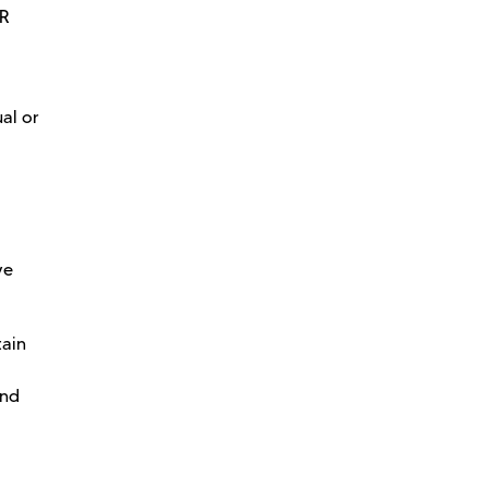
MR
al or
ve
tain
and