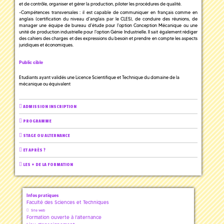
et de contrôle, organiser et gérer la production, piloter les procédures de qualité.
-Compétences transversales : il est capable de communiquer en français comme en
anglais (certification du niveau d'anglais par le CLES), de conduire des réunions, de
manager une équipe de bureau d'étude pour l'option Conception Mécanique ou une
unité de production industrielle pour l'option Génie Industrielle. Il sait également rédiger
des cahiers des charges et des expressions du besoin et prendre en compte les aspects
juridiques et économiques.
Public cible
Etudiants ayant validés une Licence Scientifique et Technique du domaine de la
mécanique ou équivalent
ADMISSION INSCRIPTION
PROGRAMME
STAGE OU ALTERNANCE
ET APRÈS ?
LES + DE LA FORMATION
Infos pratiques
Faculté des Sciences et Techniques
Site web
Formation ouverte à l'alternance