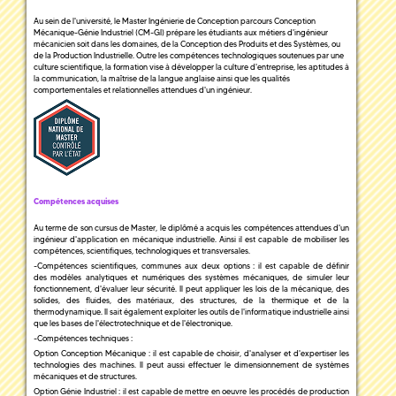
Au sein de l'université, le Master Ingénierie de Conception parcours Conception
Mécanique-Génie Industriel (CM-GI) prépare les étudiants aux métiers d'ingénieur
mécanicien soit dans les domaines, de la Conception des Produits et des Systèmes, ou
de la Production Industrielle. Outre les compétences technologiques soutenues par une
culture scientifique, la formation vise à développer la culture d'entreprise, les aptitudes à
la communication, la maîtrise de la langue anglaise ainsi que les qualités
comportementales et relationnelles attendues d'un ingénieur.
Compétences acquises
Au terme de son cursus de Master, le diplômé a acquis les compétences attendues d'un
ingénieur d'application en mécanique industrielle. Ainsi il est capable de mobiliser les
compétences, scientifiques, technologiques et transversales.
-Compétences scientifiques, communes aux deux options : il est capable de définir
des modèles analytiques et numériques des systèmes mécaniques, de simuler leur
fonctionnement, d'évaluer leur sécurité. Il peut appliquer les lois de la mécanique, des
solides, des fluides, des matériaux, des structures, de la thermique et de la
thermodynamique. Il sait également exploiter les outils de l'informatique industrielle ainsi
que les bases de l'électrotechnique et de l'électronique.
-Compétences techniques :
Option Conception Mécanique : il est capable de choisir, d'analyser et d'expertiser les
technologies des machines. Il peut aussi effectuer le dimensionnement de systèmes
mécaniques et de structures.
Option Génie Industriel : il est capable de mettre en oeuvre les procédés de production