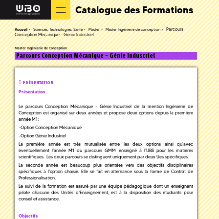
Catalogue des Formations
Parcours
Accueil
Sciences, Technologies, Santé
Master
Master Ingénierie de conception
Conception Mécanique - Génie Industriel
Master Ingénierie de conception
Parcours Conception Mécanique - Génie Industriel
PRÉSENTATION
Présentation
Le parcours Conception Mécanique - Génie Industriel de la mention Ingénierie de
Conception est organisé sur deux années et propose deux options depuis la première
année M1:
-Option Conception Mécanique
-Option Génie Industriel
La première année est très mutualisée entre les deux options ainsi qu'avec
éventuellement l'année M1 du parcours GMM enseigné à l'UBS pour les matières
scientifiques. Les deux parcours se distinguent uniquement par deux Ues spécifiques.
La seconde année est beaucoup plus orientées vers des objectifs disciplinaires
spécifiques à l'option choisie. Elle se fait en alternance sous la forme de Contrat de
Professionalisation.
Le suivi de la formation est assuré par une équipe pédagogique dont un enseignant
pilote chacune des Unités d'Enseignement, est à la disposition des étudiants pour
conseil et assistance.
Objectifs