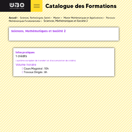
Catalogue des Formations
Accueil
Sciences, Technologies, Santé
Master
Master Mathématiques et Applications
Parcours
Sciences, Mathématiques et Société 2
Mathématiques Fondamentales
Sciences, Mathématiques et Société 2
Infos pratiques
1 crédits
(
système européen de transfert et d'accumulation de crédits)
Volume horaire
Cours Magistral : 10h
Travaux Dirigés : 6h