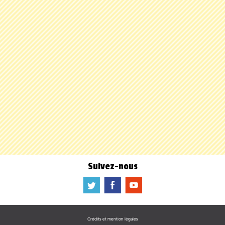
Suivez-nous
a
b
f
Crédits et mention légales