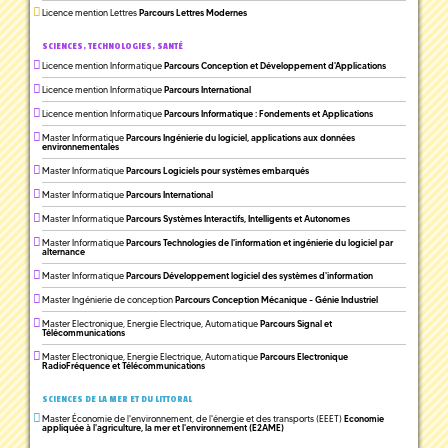
Licence mention Lettres
Parcours Lettres Modernes
SCIENCES, TECHNOLOGIES, SANTÉ
Licence mention Informatique
Parcours Conception et Développement d'Applications
Licence mention Informatique
Parcours International
Licence mention Informatique
Parcours Informatique : Fondements et Applications
Master Informatique
Parcours Ingénierie du logiciel, applications aux données
environnementales
Master Informatique
Parcours Logiciels pour systèmes embarqués
Master Informatique
Parcours International
Master Informatique
Parcours Systèmes Interactifs, Intelligents et Autonomes
Master Informatique
Parcours Technologies de l'information et ingénierie du logiciel par
alternance
Master Informatique
Parcours Développement logiciel des systèmes d'information
Master Ingénierie de conception
Parcours Conception Mécanique - Génie Industriel
Master Electronique, Energie Electrique, Automatique
Parcours Signal et
Télécommunications
Master Electronique, Energie Electrique, Automatique
Parcours Electronique
RadioFréquence et Télécommunications
SCIENCES DE LA MER ET DU LITTORAL
Master Économie de l'environnement, de l'énergie et des transports (EEET)
Economie
appliquée à l'agriculture, la mer et l'environnement (E2AME)