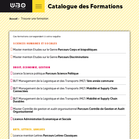
Catalogue des Formations
Trouver une formation
Accueil
Ces formations correspondent à votre requête
SCIENCES HUMAINES ET SOCIALES
Master mention Etudes sur le Genre
Parcours Corps et biopolitiques
Master mention Etudes sur le Genre
Parcours Discriminations
DROIT, ECONOMIE, GESTION
Licence Science politique
Parcours Science Politique
BUT Management de la Logistique et des Transports (MLT)
1ère année commune
BUT Management de la Logistique et des Transports (MLT)
Mobilité et Supply Chain
Connectées
BUT Management de la Logistique et des Transports (MLT)
Mobilité et Supply Chain
Durables
Master Contrôle de gestion et audit organisationnel
Parcours Contrôle de Gestion et Audit
Organisationnel
Licence Administration Economique et Sociale
ARTS, LETTRES, LANGUES
Licence mention Lettres
Parcours Lettres Classiques