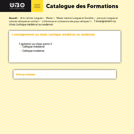
Catalogue des Formations
Accueil
Arts, Lettres, Langues
Master
Master mention Langues et Sociétés
parcours Langues et
1 enseignement au
cultures celtiques en contact
Littératures et civilisations des pays celtiques 1
choix (celtique médiéval ou moderne)
1 enseignement au choix (celtique médiéval ou moderne)
1 option(s) au choix parmi 2
Celtique médiéval
Celtique moderne
Infos pratiques