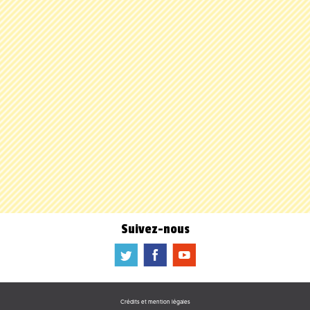
Suivez-nous
a
b
f
Crédits et mention légales