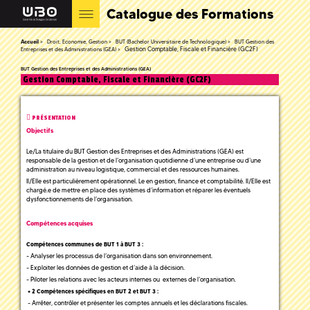
Catalogue des Formations
Accueil
Droit, Economie, Gestion
BUT (Bachelor Universitaire de Technologique)
BUT Gestion des
Gestion Comptable, Fiscale et Financière (GC2F)
Entreprises et des Administrations (GEA)
BUT Gestion des Entreprises et des Administrations (GEA)
Gestion Comptable, Fiscale et Financière (GC2F)
PRÉSENTATION
Objectifs
Le/La titulaire du BUT Gestion des Entreprises et des Administrations (GEA) est
responsable de la gestion et de l’organisation quotidienne d’une entreprise ou d’une
administration au niveau logistique, commercial et des ressources humaines.
Il/Elle est particulièrement opérationnel. Le en gestion, finance et comptabilité. Il/Elle est
chargé.e de mettre en place des systèmes d’information et réparer les éventuels
dysfonctionnements de l’organisation.
Compétences acquises
Compétences communes de BUT 1 à BUT 3 :
- Analyser les processus de l’organisation dans son environnement.
- Exploiter les données de gestion et d’aide à la décision.
- Piloter les relations avec les acteurs internes ou externes de l’organisation.
+ 2 Compétences spécifiques en BUT 2 et BUT 3 :
- Arrêter, contrôler et présenter les comptes annuels et les déclarations fiscales.