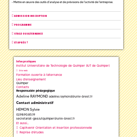
- Mettre en œuvre des outils d'analyse et de prévisions de l'activité de l'entreprise.
ADMISSION INSCRIPTION
PROGRAMME
STAGE OU ALTERNANCE
ET APRÈS ?
Infos pratiques
Institut Universitaire de Technologie de Quimper (IUT de Quimper)
Site web
Formation ouverte à l'alternance
Lieu d'enseignement
Quimper
Contacts
Responsable pédagogique
Adeline RAYMOND
adeline.raymond
@
univ-brest.fr
Contact administratif
HEMON Sylvie
02.98.90.85.19
secretariat-gea.iutquimper
@
univ-brest.fr
Et aussi...
Cap'Avenir Orientation et Insertion professionnelle
Reprise d'études