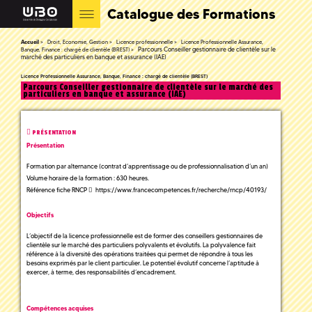
Catalogue des Formations
Accueil
Droit, Economie, Gestion
Licence professionnelle
Licence Professionnelle Assurance,
Parcours Conseiller gestionnaire de clientèle sur le
Banque, Finance : chargé de clientèle (BREST)
marché des particuliers en banque et assurance (IAE)
Licence Professionnelle Assurance, Banque, Finance : chargé de clientèle (BREST)
Parcours Conseiller gestionnaire de clientèle sur le marché des
particuliers en banque et assurance (IAE)
PRÉSENTATION
Présentation
Formation par alternance (contrat d’apprentissage ou de professionnalisation d’un an)
Volume horaire de la formation : 630 heures.
Référence fiche RNCP
https://www.francecompetences.fr/recherche/rncp/40193/
Objectifs
L’objectif de la licence professionnelle est de former des conseillers gestionnaires de
clientèle sur le marché des particuliers polyvalents et évolutifs. La polyvalence fait
référence à la diversité des opérations traitées qui permet de répondre à tous les
besoins exprimés par le client particulier. Le potentiel évolutif concerne l’aptitude à
exercer, à terme, des responsabilités d’encadrement.
Compétences acquises