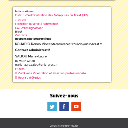
Infos pratiques
Institut d’Administration des Entreprises de Brest (IAE)
Site web
Formation ouverte à l'alternance
Lieu d'enseignement
Brest
Contacts
Responsable pédagogique
KOUADIO Konan Vincent
konanvincent.kouadio
@
univ-brest.fr
Contact administratif
SALIOU Marie-Laure
02 98 01 69 30
marie-laure.saliou
@
univ-brest.fr
Et aussi...
Cap'Avenir Orientation et Insertion professionnelle
Reprise d'études
Suivez-nous
a
b
f
Crédits et mention légales