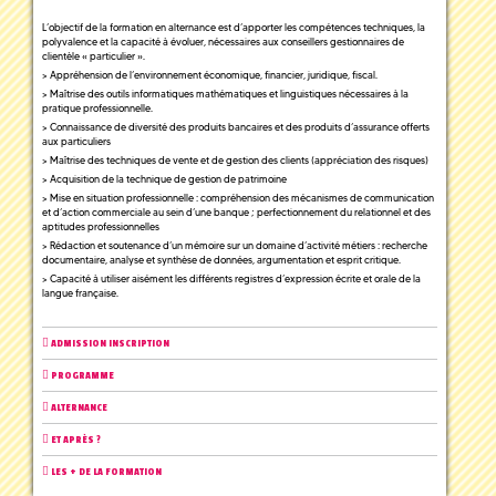
L’objectif de la formation en alternance est d’apporter les compétences techniques, la
polyvalence et la capacité à évoluer, nécessaires aux conseillers gestionnaires de
clientèle « particulier ».
> Appréhension de l’environnement économique, financier, juridique, fiscal.
> Maîtrise des outils informatiques mathématiques et linguistiques nécessaires à la
pratique professionnelle.
> Connaissance de diversité des produits bancaires et des produits d’assurance offerts
aux particuliers
> Maîtrise des techniques de vente et de gestion des clients (appréciation des risques)
> Acquisition de la technique de gestion de patrimoine
> Mise en situation professionnelle : compréhension des mécanismes de communication
et d’action commerciale au sein d’une banque ; perfectionnement du relationnel et des
aptitudes professionnelles
> Rédaction et soutenance d’un mémoire sur un domaine d’activité métiers : recherche
documentaire, analyse et synthèse de données, argumentation et esprit critique.
> Capacité à utiliser aisément les différents registres d’expression écrite et orale de la
langue française.
ADMISSION INSCRIPTION
PROGRAMME
ALTERNANCE
ET APRÈS ?
LES + DE LA FORMATION