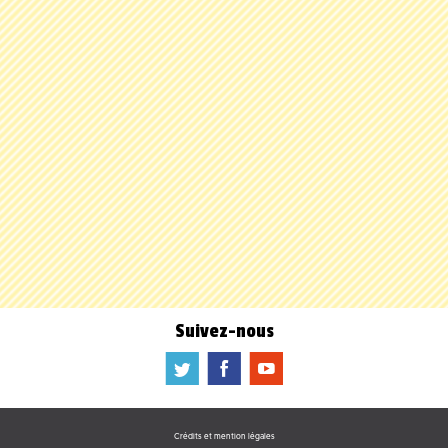
Suivez-nous
a
b
f
Crédits et mention légales