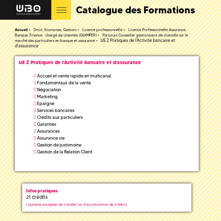
Catalogue des Formations
Accueil
Droit, Economie, Gestion
Licence professionnelle
Licence Professionnelle Assurance,
Banque, Finance : chargé de clientèle (QUIMPER)
Parcours Conseiller gestionnaire de clientèle sur le
UE 2 Pratiques de l'Activité bancaire et
marché des particuliers en banque et assurance
d'assurance
UE 2 Pratiques de l'Activité bancaire et d'assurance
Accueil et vente rapide en multicanal
Fondamentaux de la vente
Négociation
Marketing
Epargne
Services bancaires
Crédits aux particuliers
Garanties
Assurances
Assurance vie
Gestion de patrimoine
Gestion de la Relation Client
Infos pratiques
21 crédits
(
système européen de transfert et d'accumulation de crédits)