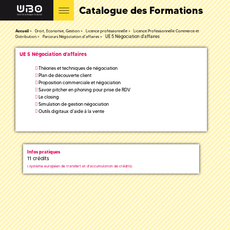
Catalogue des Formations
Accueil
Droit, Economie, Gestion
Licence professionnelle
Licence Professionnelle Commerce et
UE 5 Négociation d'affaires
Distribution
Parcours Négociation d'affaires
UE 5 Négociation d'affaires
Théories et techniques de négociation
Plan de découverte client
Proposition commerciale et négociation
Savoir pitcher en phoning pour prise de RDV
Le closing
Simulation de gestion négociation
Outils digitaux d'aide à la vente
Infos pratiques
11 crédits
(
système européen de transfert et d'accumulation de crédits)