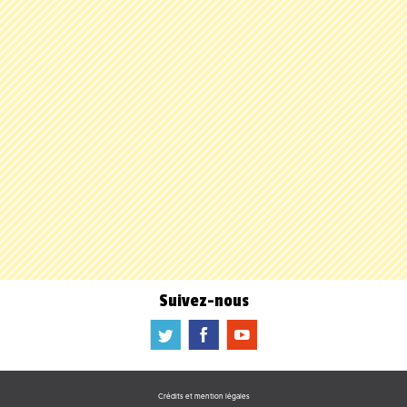
Suivez-nous
a
b
f
Crédits et mention légales