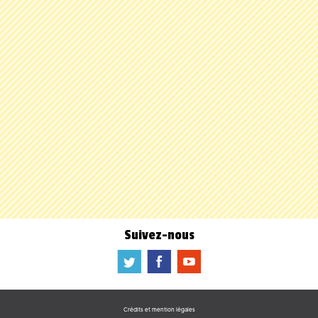
Suivez-nous
a
b
f
Crédits et mention légales