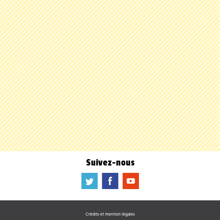
Suivez-nous
a
b
f
Crédits et mention légales