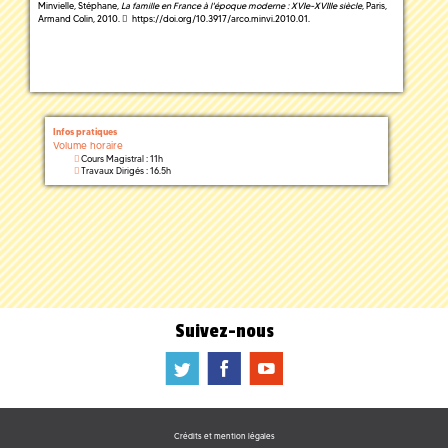
Minvielle, Stéphane,
La famille en France à l'époque moderne : XVIe-XVIIIe siècle
, Paris,
Armand Colin, 2010.
https://doi.org/10.3917/arco.minvi.2010.01
.
Infos pratiques
Volume horaire
Cours Magistral : 11h
Travaux Dirigés : 16.5h
Suivez-nous
a
b
f
Crédits et mention légales