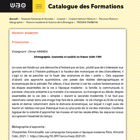
Catalogue des Formations
Accueil
Sciences Humaines et Sociales
Licence
Licence mention Histoire
Parcours Histoire -
Histoire moderne
Géographie
Histoire moderne et histoire de la Bretagne
Histoire moderne
Présentation
Enseignant : Olivier ARANDA
Démographie, économie et société en France 1600-1789
Le cours est fondé sur une démarche d’histoire par en bas : plutôt que de s’intéresser aux
grands noms et à l’histoire politique à la hauteur des monarques et des chancelleries, il
s’agit ici de se pencher sur la foule des anonymes et des « petits ». Cela suppose
d’abord une approche quantitative, une pesée des réalités démographiques et
économiques de la période. Par ailleurs, il faut donner à voir les cadres fondamentaux et
les étapes essentielles de la vie à l’époque moderne : la famille, la communauté, la
paroisse, chacune présente à sa manière à la naissance, au mariage et au décès, étapes
essentielles de la vie des « simples » durant la seconde modernité. Il ne faut pas
néanmoins verser dans une image trop fixe de la période : la vie change au fil de ce long
siècle et demie, notamment dans le domaine économique, sur lequel il s’agit aussi de
fournir un tableau non pas théorique mais au plus près de la vie des individus. Corollaire
logique de la volonté d’approcher les masses et non les seules élites, les espaces ruraux
occuperont l’essentiel du temps.
Bibliographie d’approche :
Charpentier, Emmanuelle.
Les campagnes françaises à l'époque moderne
, Paris, Armand
Colin, 2021.
https://doi.org/10.3917/arco.charp.2021.01
.