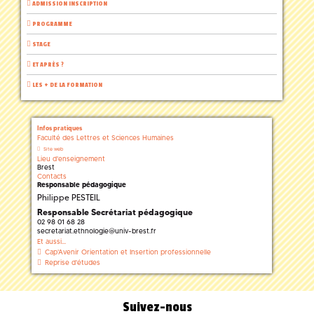
ADMISSION INSCRIPTION
PROGRAMME
STAGE
ET APRÈS ?
LES + DE LA FORMATION
Infos pratiques
Faculté des Lettres et Sciences Humaines
Site web
Lieu d'enseignement
Brest
Contacts
Responsable pédagogique
Philippe PESTEIL
Responsable Secrétariat pédagogique
02 98 01 68 28
secretariat.ethnologie
@
univ-brest.fr
Et aussi...
Cap'Avenir Orientation et Insertion professionnelle
Reprise d'études
Suivez-nous