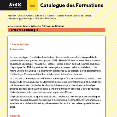
Catalogue des Formations
Accueil
Sciences Humaines et Sociales
Licence
Licence mention Sciences de l'homme,
Parcours Ethnologie
Anthropologie, Ethnologie
Licence mention Sciences de l'homme, Anthropologie, Ethnologie
Parcours Ethnologie
PRÉSENTATION
Présentation
Le parcours-type d’un étudiant souhaitant obtenir une licence d’ethnologie débute
préférentiellement par une inscription à l’UFR LSH en POP 1ère année et 2ème année ou
en Licence Sociologie, Philosophie, Histoire, Histoire de l’art ou droit. Pour les étudiants
n’ayant pas fait POP, il y a nécessité de remplir certaines conditions (validation d’au
moins une UE 3 et une UE 4 d’orientation proposées ou co-portées par le département
d’ethnologie. L’entrée en L3 se fera sur dossier et lettre de motivation.
Le parcours d’ethnologie de l’UBO se caractérise par l’élaboration chaque année d’une
enquête de terrain en L3 sur des territoires locaux voire internationaux. L’objectif de ces
déplacements est d’initier les étudiants à l’observation, la description et l’analyse
critique des faits socioculturels saisis dans leur dimension concrète. Ce stage favorise
l’articulation entre le parcours Licence et le parcours Master.
Ce projet de nouvelle maquette intègre aussi des heures données par des sociologues
(voir leur dossier) dans une perspective d’acquisition de compétences fondamentales
en sciences sociales et humaines, nécessaires à l'exercice des métiers préalablement
cités.
Objectifs