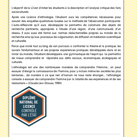
L’objectif de la L3 est d’initier les étudiants à la description et l’analyse critique des faits
socioculturels.
Après une Licence d'ethnologie, l'étudiant aura les compétences nécessaires pour
assurer des enquêtes qualitatives basées sur la méthode de l'observation participante.
L'auto-réflexivité qu'il aura développée lui permettra de construire des objets de
recherche pertinents, appropriés à l'étude d'une région, d’une communauté, d’un
réseau. Il aura aussi été formé aux normes rédactionnelles propres au monde de la
recherche ainsi qu'aux processus de vulgarisation, de diffusion et médiation scientifique
et culturelle.
Parce que invité tout au long de son parcours à confronter la théorie et la pratique, les
savoirs fondamentaux et ses propres expériences pratiques développées dans et en
miroir du monde, l'étudiant développera une gymnastique de l'esprit qui lui permettra
de mieux comprendre et répondre aux défis sociaux, économiques, écologiques et
culturels.
L’ethnologie est une des nombreuses manières de comprendre l’Homme… on peut
essayer d’élargir la connaissance de l’homme, pour y inclure même les sociétés les plus
lointaines… de manière à ce que rien d’humain ne nous reste étranger… l’ethnologie
consiste à essayer de comprendre l’homme par la totalité de ses expériences et de ses
réalisations » (Claude Levi-Strauss, 1984)