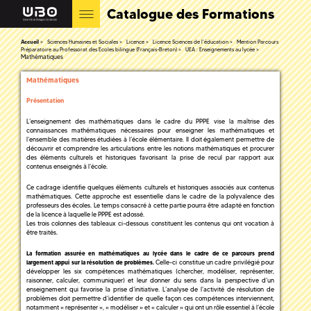
Catalogue des Formations
Accueil
Sciences Humaines et Sociales
Licence
Licence Sciences de l'éducation
Mention Parcours
Préparatoire au Professorat des Ecoles bilingue (Français-Breton)
UEA : Enseignements au lycée
Mathématiques
Mathématiques
Présentation
L’enseignement des mathématiques dans le cadre du PPPE vise la maîtrise des
connaissances mathématiques nécessaires pour enseigner les mathématiques et
l’ensemble des matières étudiées à l’école élémentaire. Il doit également permettre de
découvrir et comprendre les articulations entre les notions mathématiques et procurer
des éléments culturels et historiques favorisant la prise de recul par rapport aux
contenus enseignés à l’école.
Ce cadrage identifie quelques éléments culturels et historiques associés aux contenus
mathématiques. Cette approche est essentielle dans le cadre de la polyvalence des
professeurs des écoles. Le temps consacré à cette partie pourra être adapté en fonction
de la licence à laquelle le PPPE est adossé.
Les trois colonnes des tableaux ci-dessous constituent les contenus qui ont vocation à
être traités.
La formation assurée en mathématiques au lycée dans le cadre de ce parcours prend
Celle-ci constitue un cadre privilégié pour
largement appui sur la résolution de problèmes.
développer les six compétences mathématiques (chercher, modéliser, représenter,
raisonner, calculer, communiquer) et leur donner du sens dans la perspective d’un
enseignement qui favorise la prise d’initiative. L’analyse de l’activité de résolution de
problèmes doit permettre d’identifier de quelle façon ces compétences interviennent,
notamment « représenter », « modéliser » et « calculer » qui ont un rôle essentiel à l’école