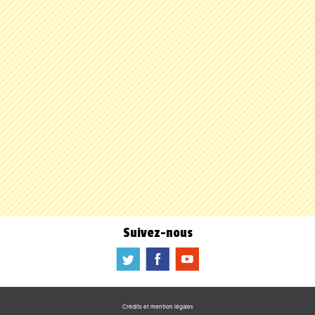
Suivez-nous
a
b
f
Crédits et mention légales