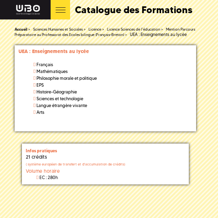
Catalogue des Formations
Accueil
Sciences Humaines et Sociales
Licence
Licence Sciences de l'éducation
Mention Parcours
UEA : Enseignements au lycée
Préparatoire au Professorat des Ecoles bilingue (Français-Breton)
UEA : Enseignements au lycée
Français
Mathématiques
Philosophie morale et politique
EPS
Histoire-Géographie
Sciences et technologie
Langue étrangère vivante
Arts
Infos pratiques
21 crédits
(
système européen de transfert et d'accumulation de crédits)
Volume horaire
EC : 280h