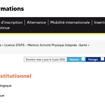
rmations
 d'inscription
Alternance
Mobilité internationale
Insert
ntinue
e
Licence STAPS - Mention Activité Physique Adaptée -Santé
Dernière mise à jour le 4 juin 2026
Tweeter
Partager
nstitutionnel
ologique
que