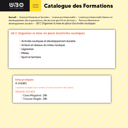
Catalogue des Formations
Accueil
Sciences Humaines et Sociales
Licence professionnelle
Licence professionnelle Gestion et
développement des organisations, des services sportifs et de loisirs
Parcours Nautisme et
UE C Organiser la mise en place d'activités nautiques
développement durable
UE C Organiser la mise en place d'activités nautiques
Activités nautiques et développement durable
Acteurs et réseaux du milieu nautique
Législation
Météo
Sport et territoire
Infos pratiques
4 crédits
(
système européen de transfert et d'accumulation de crédits)
Volume horaire
Cours Magistral : 28h
Travaux Dirigés : 28h