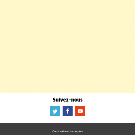
Suivez-nous
a
b
f
Crédits et mention légales