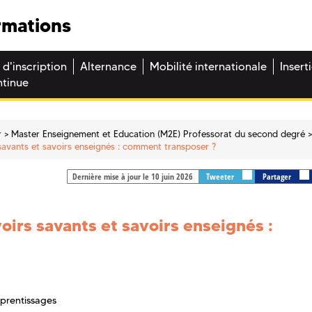
rmations
 d'inscription
Alternance
Mobilité internationale
Insert
ntinue
r
Master Enseignement et Education (M2E) Professorat du second degré
 savants et savoirs enseignés : comment transposer ?
Dernière mise à jour le 10 juin 2026
Tweeter
Partager
oirs savants et savoirs enseignés :
pprentissages