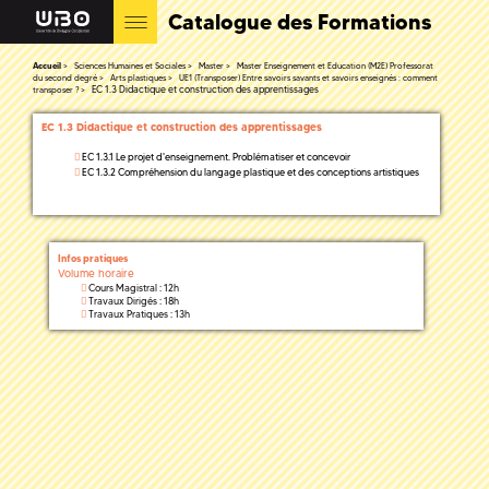
Catalogue des Formations
Accueil
Sciences Humaines et Sociales
Master
Master Enseignement et Education (M2E) Professorat
du second degré
Arts plastiques
UE1 (Transposer) Entre savoirs savants et savoirs enseignés : comment
EC 1.3 Didactique et construction des apprentissages
transposer ?
EC 1.3 Didactique et construction des apprentissages
EC 1.3.1 Le projet d'enseignement. Problématiser et concevoir
EC 1.3.2 Compréhension du langage plastique et des conceptions artistiques
Infos pratiques
Volume horaire
Cours Magistral : 12h
Travaux Dirigés : 18h
Travaux Pratiques : 13h