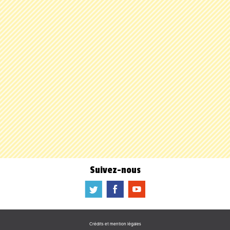
Suivez-nous
a
b
f
Crédits et mention légales