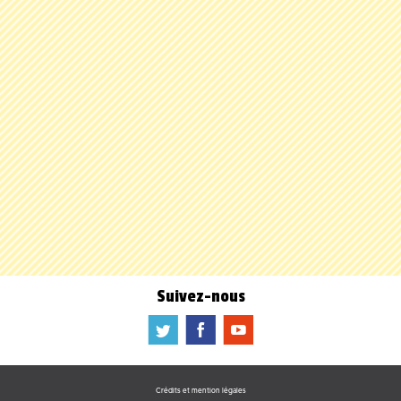
Suivez-nous
a
b
f
Crédits et mention légales