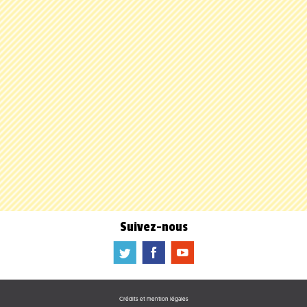
Suivez-nous
a
b
f
Crédits et mention légales