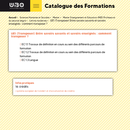
Catalogue des Formations
Accueil
Sciences Humaines et Sociales
Master
Master Enseignement et Education (M2E) Professorat
UE1 (Transposer) Entre savoirs savants et savoirs
du second degré
Lettres modernes
enseignés : comment transposer ?
UE1 (Transposer) Entre savoirs savants et savoirs enseignés : comment
transposer ?
EC 1.1 Travaux de définition en cours au sein des différents parcours de
formation
EC 1.2 Travaux de définition en cours au sein des différents parcours de
formation
EC 1.3 Langue
Infos pratiques
16 crédits
(
système européen de transfert et d'accumulation de crédits)