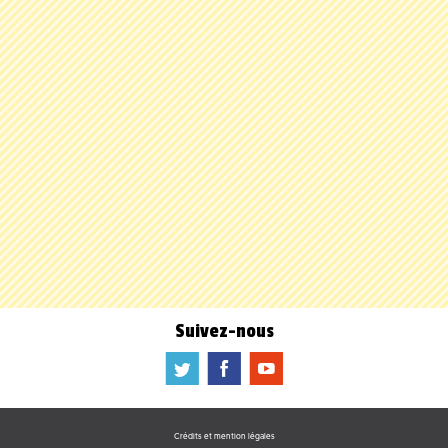
Suivez-nous
a
b
f
Crédits et mention légales