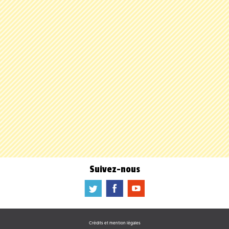
Suivez-nous
a
b
f
Crédits et mention légales