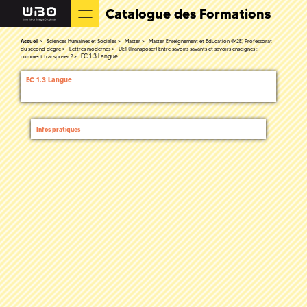
Catalogue des Formations
Accueil
Sciences Humaines et Sociales
Master
Master Enseignement et Education (M2E) Professorat
du second degré
Lettres modernes
UE1 (Transposer) Entre savoirs savants et savoirs enseignés :
EC 1.3 Langue
comment transposer ?
EC 1.3 Langue
Infos pratiques