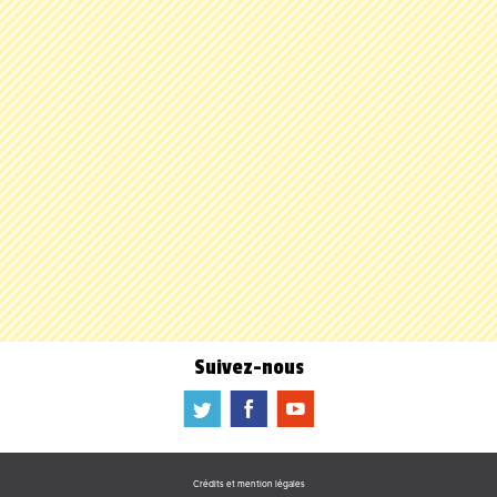
Suivez-nous
a
b
f
Crédits et mention légales