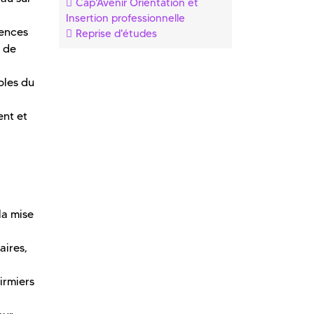
Cap'Avenir Orientation et
Insertion professionnelle
iences
Reprise d'études
t de
bles du
ent et
la mise
aires,
irmiers