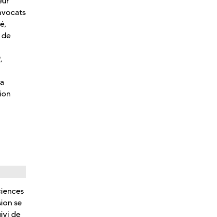
eur
 avocats
é,
 de
,
la
ion
ciences
sion se
ivi de