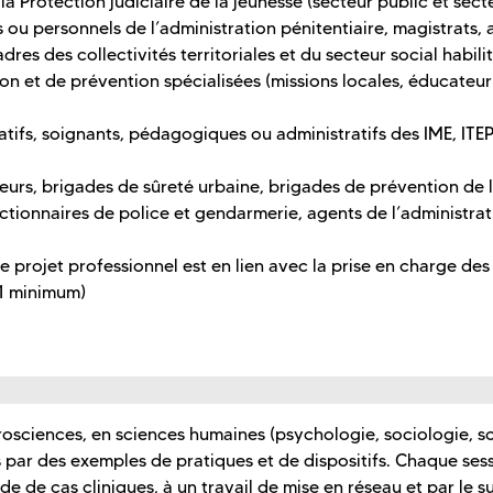
a Protection judiciaire de la jeunesse (secteur public et sect
s ou personnels de l’administration pénitentiaire, magistrats,
adres des collectivités territoriales et du secteur social habilit
ion et de prévention spécialisées (missions locales, éducateur
tifs, soignants, pédagogiques ou administratifs des IME, ITEP
eurs, brigades de sûreté urbaine, brigades de prévention de 
ctionnaires de police et gendarmerie, agents de l’administrat
le projet professionnel est en lien avec la prise en charge des
 1 minimum)
osciences, en sciences humaines (psychologie, sociologie, s
és par des exemples de pratiques et de dispositifs. Chaque ses
de de cas cliniques, à un travail de mise en réseau et par le su