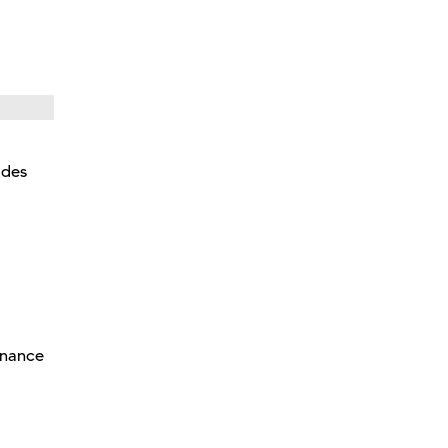
 des
rnance