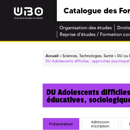
Catalogue des Fo
Organisation des études
Droits
Reprise d'études / Formation co
Accueil
Sciences, Technologies, Santé
DU ou 
DU Adolescents difficiles : approches psychopath
DU Adolescents difficil
éducatives, sociologique
Admission
Présentation
inscription