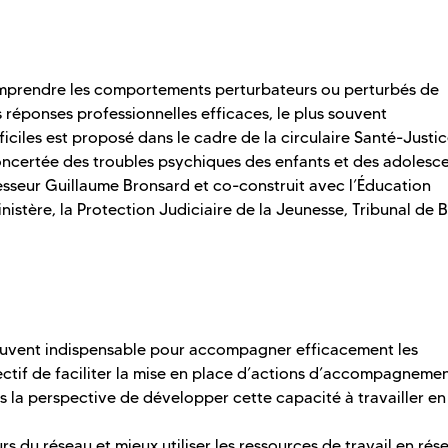
mprendre les comportements perturbateurs ou perturbés de
 réponses professionnelles efficaces, le plus souvent
ficiles est proposé dans le cadre de la circulaire Santé-Justi
concertée des troubles psychiques des enfants et des adolesc
rofesseur Guillaume Bronsard et co-construit avec l’Éducation
istère, la Protection Judiciaire de la Jeunesse, Tribunal de B
 souvent indispensable pour accompagner efficacement les
ctif de faciliter la mise en place d’actions d’accompagneme
 la perspective de développer cette capacité à travailler en
urs du réseau et mieux utiliser les ressources de travail en rés