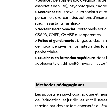
>
: personnels socio-éducatifs de l
Justice
associatif habilité), psychologues, cadre
>
: travailleurs sociaux et c
Secteur social
personnels exerçant des actions d’insert
rue…), assistants familiaux
>
: personnels éduca
Secteur médico-social
CSAPA, CMPP, CAMSP ou apparentés
>
: brigades des min
Police et gendarmerie
délinquance juvénile, formateurs des fon
pénitentiaire
>
, dont 
Étudiants en formation supérieure
adolescents en difficulté (niveau master
Méthodes pédagogiques
Les apports en psychopathologie et neur
de l’éducation) et juridiques sont illustr
termine par des ateliers consacrés à l’étu