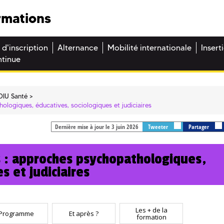
rmations
 d'inscription
Alternance
Mobilité internationale
Insert
ntinue
DIU Santé
ologiques, éducatives, sociologiques et judiciaires
Dernière mise à jour le 3 juin 2026
Tweeter
Partager
es : approches psychopathologiques,
s et judiciaires
Les + de la
Programme
Et après ?
formation