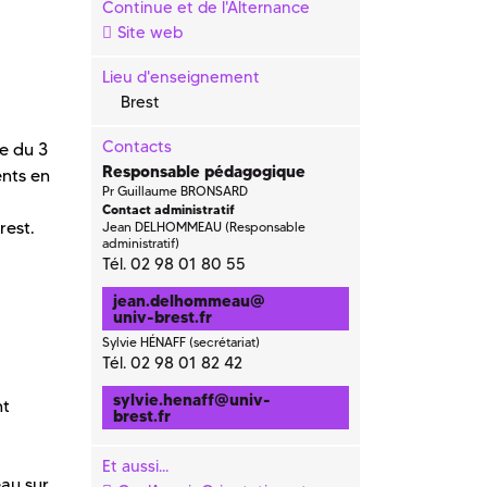
Continue et de l'Alternance
Site web
Lieu d'enseignement
Brest
Contacts
ce du 3
Responsable pédagogique
ents en
Pr Guillaume BRONSARD
Contact administratif
rest.
Jean DELHOMMEAU (Responsable
administratif)
Tél. 02 98 01 80 55
jean.delhommeau
@
univ-brest.fr
Sylvie HÉNAFF (secrétariat)
Tél. 02 98 01 82 42
sylvie.henaff
@
univ-
nt
brest.fr
Et aussi...
eau sur