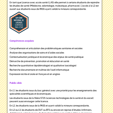
En tant que Licence avec accès santé (L.AS) elle permet à certains étudiants de rejoindre
les études de santé (Médecine, odontologie, maïeutique, pharmacie). L'accès à la L2 est
ouvert aux étudiants issus de PASS ayant validé la mineure correspondante.
Compétences acquises
Compréhension et articulation des problématiques sanitaires et sociales
Analyse des organisations de soins et d’aides sociales
Contextualisation juridique et économique des enjeux de santé publique
Démarche de prévention, promotion et éducation en santé
Recherche quantitative (épidémiologie) et qualitative (sociologie)
Recherche documentaire et maîtrise de l’outil informatique
Expression écrite et orale en français et en anglais
Public cible
En L1, les étudiants issus du bac général avec une priorité pour les enseignements des
spécialités scientifiques et économiques.
Les étudiants issus de la filière ST2S (sciences technologies de la santé et du social)
peuvent aussi envisager cette licence.
En L2, les étudiants issus de la PASS et ayant validé la mineure correspondante,
En L2 ou L3, les étudiants de DUT ou BTS ou encore en reprise d'études (infirmiers,