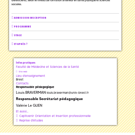
diététiciens), selon le niveau de formation antérieur en santé publique et sciences
sociales.
ADMISSION INSCRIPTION
PROGRAMME
STAGE
ET APRÈS ?
Infos pratiques
Faculté de Médecine et Sciences de la Santé
Site web
Lieu d'enseignement
Brest
Contacts
Responsable pédagogique
Louis BRAVERMAN
louis.braverman
@
univ-brest.fr
Responsable Secrétariat pédagogique
Valérie Le GUEN
Et aussi...
Cap'Avenir Orientation et Insertion professionnelle
Reprise d'études