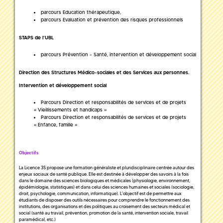
parcours Education thérapeutique,
parcours Evaluation et prévention des risques professionnels
STAPS de l’UBL
parcours Prévention - Santé, intervention et développement social
Direction des Structures Médico-sociales et des Services aux personnes.
Intervention et développement social
Parcours Direction et responsabilités de services et de projets
« Vieillissements et handicaps »
Parcours Direction et responsabilités de services et de projets
« Enfance, famille »
Objectifs
La Licence 3S propose une formation généraliste et pluridisciplinaire centrée autour des
enjeux sociaux de santé publique. Elle est destinée à développer des savoirs à la fois
dans le domaine des sciences biologiques et médicales (physiologie, environnement,
épidémiologie, statistiques) et dans celui des sciences humaines et sociales (sociologie,
droit, psychologie, communication, informatique). L’objectif est de permettre aux
étudiants de disposer des outils nécessaires pour comprendre le fonctionnement des
institutions, des organisations et des politiques au croisement des secteurs médical et
social (santé au travail, prévention, promotion de la santé, intervention sociale, travail
paramédical, etc.)