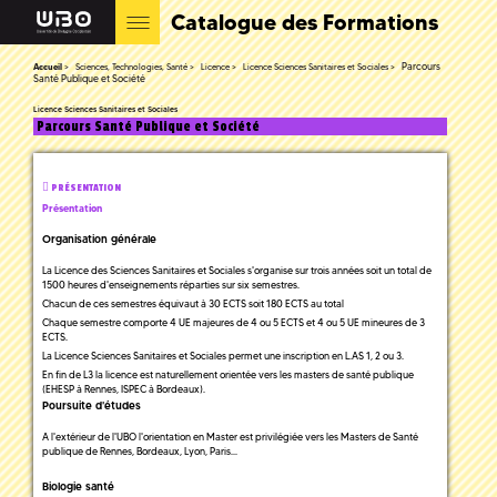
Catalogue des Formations
Parcours
Accueil
Sciences, Technologies, Santé
Licence
Licence Sciences Sanitaires et Sociales
Santé Publique et Société
Licence Sciences Sanitaires et Sociales
Parcours Santé Publique et Société
PRÉSENTATION
Présentation
Organisation générale
La Licence des Sciences Sanitaires et Sociales s'organise sur trois années soit un total de
1500 heures d'enseignements réparties sur six semestres.
Chacun de ces semestres équivaut à 30 ECTS soit 180 ECTS au total
Chaque semestre comporte 4 UE majeures de 4 ou 5 ECTS et 4 ou 5 UE mineures de 3
ECTS.
La Licence Sciences Sanitaires et Sociales permet une inscription en L.AS 1, 2 ou 3.
En fin de L3 la licence est naturellement orientée vers les masters de santé publique
(EHESP à Rennes, ISPEC à Bordeaux).
Poursuite d'études
A l'extérieur de l'UBO l'orientation en Master est privilégiée vers les Masters de Santé
publique de Rennes, Bordeaux, Lyon, Paris...
Biologie santé