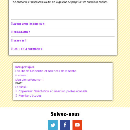
- de connaitre et d’utiliser les outils de la gestion de projets et les outils numériques.
ADMISSION INSCRIPTION
PROGRAMME
ET APRÈS ?
LES + DE LA FORMATION
Infos pratiques
Faculté de Médecine et Sciences de la Santé
Site web
Lieu d'enseignement
Brest
Et aussi...
Cap'Avenir Orientation et Insertion professionnelle
Reprise d'études
Suivez-nous
a
b
f