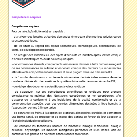
Compétences acquises
Compétences acquises
Pour ce faire, le/la diplômé(e) est capable :
- d’analyser des besoins et/ou des demandes émergeant d’entreprises privées ou de
structures publiques,
- de les situer au regard des enjeux scientifiques, technologiques, économiques, de
santé, de développement durable,
- de rédiger des livrables sur des sujets d'actualité en nutrition après lecture critique
d’articles scientifiques et/ou de sources juridiques,
- de formuler des aliments, compléments alimentaires destinés à l’être humain au regard
de ses connaissances en nutrition et en tenant compte des facteurs qui impactent les
attitudes et le comportement alimentaire et en se plaçant dans une démarche RSE,
- de formuler des aliments, compléments alimentaires destinés à des animaux de rente
ou à leurs dérivés afin d’en améliorer la qualité nutritionnelle dans une démarche RSE,
- de rédiger des documents scientifiques à valeur juridique,
- de s’appuyer sur ses compétences scientifiques et juridiques pour prendre
connaissance et maîtriser des législations européennes et non-européennes, afin
d’assurer de la conformité à ces législations de la qualité nutritionnelle et de la
communication associée, pour des denrées alimentaires destinées à l’être humain, à
l’exportation comme à l’importation,
- de connaitre les freins à l’adoption de pratiques alimentaires durables et permettant
une bonne santé, de proposer et de mener des actions en faveur de leur adoption à
l’échelle individuelle et collective,
- de connaitre les techniques usuelles de biochimie, biologie moléculaire, biologie
cellulaire, physiologie, les modèles biologiques pertinents et leurs limites, afin de
contribuer à la genèse de nouvelles connaissances en nutrition,