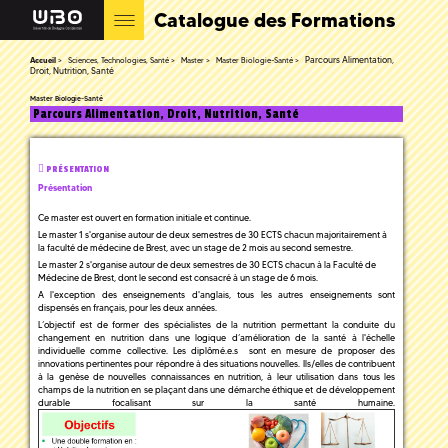
Catalogue des Formations
Parcours Alimentation,
Accueil
Sciences, Technologies, Santé
Master
Master Biologie-Santé
Droit, Nutrition, Santé
Master Biologie-Santé
Parcours Alimentation, Droit, Nutrition, Santé
PRÉSENTATION
Présentation
Ce master est ouvert en formation initiale et continue.
Le master 1 s'organise autour de deux semestres de 30 ECTS chacun majoritairement à
la faculté de médecine de Brest, avec un stage de 2 mois au second semestre.
Le master 2 s'organise autour de deux semestres de 30 ECTS chacun à la Faculté de
Médecine de Brest, dont le second est consacré à un stage de 6 mois.
A l'exception des enseignements d'anglais, tous les autres enseignements sont
dispensés en français, pour les deux années.
L’objectif est de former des spécialistes de la nutrition permettant la conduite du
changement en nutrition dans une logique d’amélioration de la santé à l'échelle
individuelle comme collective. Les diplômé.e.s sont en mesure de proposer des
innovations pertinentes pour répondre à des situations nouvelles. Ils/elles de contribuent
à la genèse de nouvelles connaissances en nutrition, à leur utilisation dans tous les
champs de la nutrition en se plaçant dans une démarche éthique et de développement
durable focalisant sur la santé humaine.