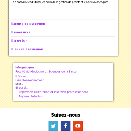
- de connaitre et d’utiliser les outils de la gestion de projets et les outils numériques.
ADMISSION INSCRIPTION
PROGRAMME
ET APRÈS ?
LES + DE LA FORMATION
Infos pratiques
Faculté de Médecine et Sciences de la Santé
Site web
Lieu d'enseignement
Brest
Et aussi...
Cap'Avenir Orientation et Insertion professionnelle
Reprise d'études
Suivez-nous
a
b
f