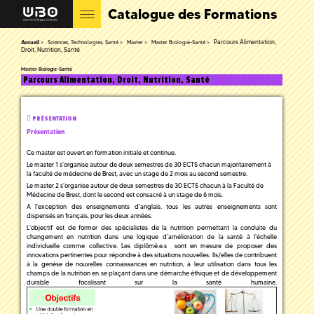
Catalogue des Formations
Parcours Alimentation,
Accueil
Sciences, Technologies, Santé
Master
Master Biologie-Santé
Droit, Nutrition, Santé
Master Biologie-Santé
Parcours Alimentation, Droit, Nutrition, Santé
PRÉSENTATION
Présentation
Ce master est ouvert en formation initiale et continue.
Le master 1 s'organise autour de deux semestres de 30 ECTS chacun majoritairement à
la faculté de médecine de Brest, avec un stage de 2 mois au second semestre.
Le master 2 s'organise autour de deux semestres de 30 ECTS chacun à la Faculté de
Médecine de Brest, dont le second est consacré à un stage de 6 mois.
A l'exception des enseignements d'anglais, tous les autres enseignements sont
dispensés en français, pour les deux années.
L’objectif est de former des spécialistes de la nutrition permettant la conduite du
changement en nutrition dans une logique d’amélioration de la santé à l'échelle
individuelle comme collective. Les diplômé.e.s sont en mesure de proposer des
innovations pertinentes pour répondre à des situations nouvelles. Ils/elles de contribuent
à la genèse de nouvelles connaissances en nutrition, à leur utilisation dans tous les
champs de la nutrition en se plaçant dans une démarche éthique et de développement
durable focalisant sur la santé humaine.