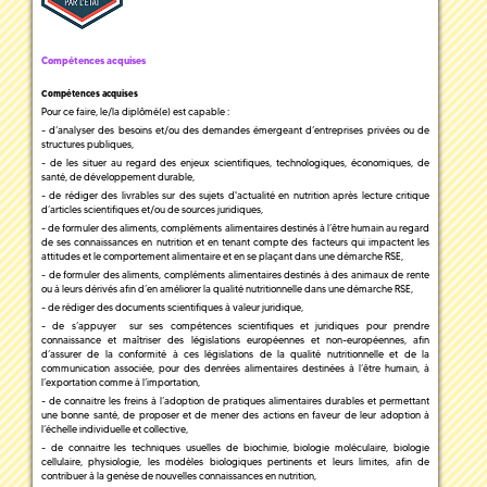
Compétences acquises
Compétences acquises
Pour ce faire, le/la diplômé(e) est capable :
- d’analyser des besoins et/ou des demandes émergeant d’entreprises privées ou de
structures publiques,
- de les situer au regard des enjeux scientifiques, technologiques, économiques, de
santé, de développement durable,
- de rédiger des livrables sur des sujets d'actualité en nutrition après lecture critique
d’articles scientifiques et/ou de sources juridiques,
- de formuler des aliments, compléments alimentaires destinés à l’être humain au regard
de ses connaissances en nutrition et en tenant compte des facteurs qui impactent les
attitudes et le comportement alimentaire et en se plaçant dans une démarche RSE,
- de formuler des aliments, compléments alimentaires destinés à des animaux de rente
ou à leurs dérivés afin d’en améliorer la qualité nutritionnelle dans une démarche RSE,
- de rédiger des documents scientifiques à valeur juridique,
- de s’appuyer sur ses compétences scientifiques et juridiques pour prendre
connaissance et maîtriser des législations européennes et non-européennes, afin
d’assurer de la conformité à ces législations de la qualité nutritionnelle et de la
communication associée, pour des denrées alimentaires destinées à l’être humain, à
l’exportation comme à l’importation,
- de connaitre les freins à l’adoption de pratiques alimentaires durables et permettant
une bonne santé, de proposer et de mener des actions en faveur de leur adoption à
l’échelle individuelle et collective,
- de connaitre les techniques usuelles de biochimie, biologie moléculaire, biologie
cellulaire, physiologie, les modèles biologiques pertinents et leurs limites, afin de
contribuer à la genèse de nouvelles connaissances en nutrition,