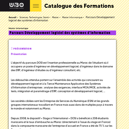
Catalogue des Formations
Parcours Développement
Accueil
Sciences, Technologies, Santé
Master
Master Informatique
logiciel des systèmes d'information
Master Informatique
Parcours Développement logiciel des systèmes d'information
PRÉSENTATION
Présentation
L’objectif du parcours DOSI est l’insertion professionnelle au Maroc de l’étudiant où il
occupera un poste d’ingénieur en développement logiciel, d’ingénieur dans le domaine
des ERP, d’ingénieur d’études ou d’ingénieur consultant, etc.
Les débouchés attendus portent sur l’ensemble des activités qui concourent au
développement logiciel et à la Tierce Maintenance Applicative des Systèmes
d’Information d’entreprises : analyse des exigences, interface MOA/MOE, activités de
tests, intégration et paramétrage d’ERP, conception et développement logiciel, …
Les sociétés ciblées sont les Entreprise de Services du Numérique (ESN) et les grands
groupes internationaux travaillant en France mais aussi dans de multiples pays à travers
le monde et notamment au Maroc.
Depuis 2008, le dispositif « Stage à l’International » DOSI a bénéficié à 208 étudiants
marocains et le taux d'embauche au Maroc (directement à l'issue du stage en France)
dans la composante marocaine de l'entreprise d'accueil en France a été de 75 % sur les