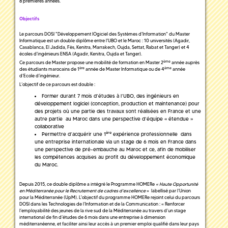
8 premières années.
Objectifs
Le parcours DOSI "Développement lOgiciel des Systèmes d'Information" du Master
Informatique est un double diplôme entre l'UBO et le Maroc : 10 universités (Agadir,
Casablanca, El Jadida, Fès, Kenitra, Marrakech, Oujda, Settat, Rabat et Tanger) et 4
écoles d'ingénieurs ENSA (Agadir, Kenitra, Oujda et Tanger).
ème
Ce parcours de Master propose une mobilité de formation en Master 2
année auprès
ère
ème
des étudiants marocains de 1
année de Master Informatique ou de 4
année
d’Ecole d’ingénieur.
L’objectif de ce parcours est double :
Former durant 7 mois d’études à l’UBO, des ingénieurs en
développement logiciel (conception, production et maintenance) pour
des projets où une partie des travaux sont réalisées en France et une
autre partie au Maroc dans une perspective d’équipe « étendue »
collaborative
ère
Permettre d’acquérir une 1
expérience professionnelle dans
une entreprise internationale via un stage de 6 mois en France dans
une perspective de pré-embauche au Maroc et ce, afin de mobiliser
les compétences acquises au profit du développement économique
du Maroc.
Depuis 2015, ce double diplôme a intégré le Programme HOMERe
« Haute Opportunité
en Méditerranée pour le Recrutement de cadres d’excellence
» labellisé par l’Union
pour la Méditerranée (UpM). L'objectif du programme HOMERe rejoint celui du parcours
DOSI dans les Technologies de l’Information et de la Communication : « Renforcer
l’employabilité des jeunes de la rive sud de la Méditerranée au travers d’un stage
international de fin d’études de 6 mois dans une entreprise à dimension
méditerranéenne, et faciliter ainsi leur accès à un premier emploi qualifié dans leur pays