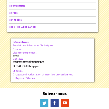
PROGRAMME
STAGE
ET APRÈS ?
LES + DE LA FORMATION
Infos pratiques
Faculté des Sciences et Techniques
Site web
Lieu d'enseignement
Brest
Contacts
Responsable pédagogique
Dr SALIOU Philippe
Et aussi...
Cap'Avenir Orientation et Insertion professionnelle
Reprise d'études
Suivez-nous
a
b
f