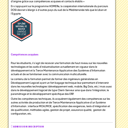
d’origine grâce aux compétences acquises et contacts établis »
En s’appuyant sur le programme HOMERe, la coopération internationale du parcours
DOSI devrait s’élargir à d’autres pays du sud de la Méditerranée tels que le Liban et
l’Egypte.
Compétences acquises
Pour les étudiants, il s’agit de recevoir une formation de haut niveau sur les nouvelles
technologies et les outils d’industrialisation actuellement en vigueur dans le
développement et la Tierce Maintenance Applicative des Systèmes d’Information
actuels et de se familiariser avec la communication multiculturelle.
Le contenu de la formation permet de former des ingénieurs généralistes en
Développement Logiciel ayant un fort bagage technique leur permettant d’intervenir
dans les nouvelles technologies (développement web, mobile, Big Data, etc.) mais aussi
dans le développement logiciel de type Client-Serveur ainsi que dans l’intégration, le
paramétrage et le développement spécifique des ERP.
Outre les compétences techniques, ils acquièrent également des compétences sur les
autres activités de production et de Tierce Maintenance Applicative d’un Système
d’Information : interface MOA/MOE, spécification des exigences, tests d’intégration et
de qualification, méthodes agiles, gestion de projet, assurance qualité, gestion de
configuration, etc.
ADMISSION INSCRIPTION