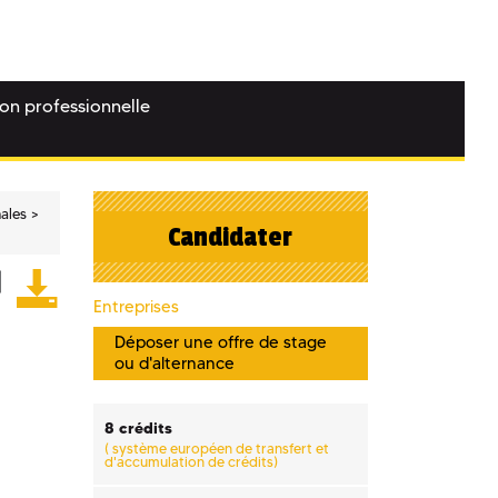
ion professionnelle
nales
Candidater
Entreprises
Déposer une offre de stage
ou d'alternance
8 crédits
(
système européen de transfert et
d'accumulation de crédits)