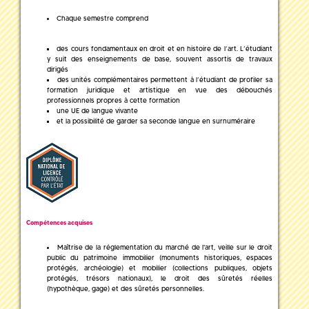
Chaque semestre comprend
des cours fondamentaux en droit et en histoire de l’art. L’étudiant
y suit des enseignements de base, souvent assortis de travaux
dirigés
des unités complémentaires permettent à l’étudiant de profiler sa
formation juridique et artistique en vue des débouchés
professionnels propres à cette formation
une UE de langue vivante
et la possibilité de garder sa seconde langue en surnuméraire
Compétences acquises
Maîtrise de la réglementation du marché de l'art, veille sur le droit
public du patrimoine immobilier (monuments historiques, espaces
protégés, archéologie) et mobilier (collections publiques, objets
protégés, trésors nationaux), le droit des sûretés réelles
(hypothèque, gage) et des sûretés personnelles.