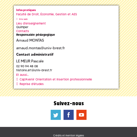
Infos pratiques
Faculté de Droit, Économie, Gestion et AES
Site web
Lieu d'enseignement
Quimper
Contacts
Responsable pédagogique
Arnaud MONTAS
arnaud.montas@univ-brest.fr
Contact administratif
LE MEUR Pascale
02 90 94 48 08
histoire.art
@
univ-brest.fr
Et aussi...
Cap'Avenir Orientation et Insertion professionnelle
Reprise d'études
Suivez-nous
a
b
f
Crédits et mention légales