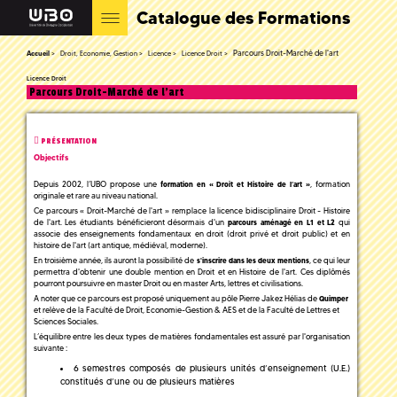
Catalogue des Formations
Parcours Droit-Marché de l'art
Accueil
Droit, Economie, Gestion
Licence
Licence Droit
Licence Droit
Parcours Droit-Marché de l'art
PRÉSENTATION
Objectifs
Depuis 2002, l’UBO propose une
, formation
formation en « Droit et Histoire de l’art »
originale et rare au niveau national.
Ce parcours « Droit-Marché de l'art » remplace la licence bidisciplinaire Droit - Histoire
de l'art. Les étudiants bénéficieront désormais d'un
qui
parcours aménagé en L1 et L2
associe des enseignements fondamentaux en droit (droit privé et droit public) et en
histoire de l'art (art antique, médiéval, moderne).
En troisième année, ils auront la possibilité de
, ce qui leur
s'inscrire dans les deux mentions
permettra d'obtenir une double mention en Droit et en Histoire de l'art. Ces diplômés
pourront poursuivre en master Droit ou en master Arts, lettres et civilisations.
A noter que ce parcours est proposé uniquement au pôle Pierre Jakez Hélias de
Quimper
et relève de la Faculté de Droit, Economie-Gestion & AES et de la Faculté de Lettres et
Sciences Sociales.
L’équilibre entre les deux types de matières fondamentales est assuré par l'organisation
suivante :
6 semestres composés de plusieurs unités d’enseignement (U.E.)
constitués d’une ou de plusieurs matières