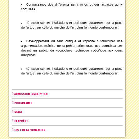
Connaissance des différents patrimoines et des activités qui y
sont liées.
Réflexion sur les institutions et politiques culturelles, sur la place
de l'art, et sur celle du marché de l'art dans le monde contemporain.
Développement du sens critique et capacité à structurer une
argumentation, maîtrise de la présentation orale des connaissances
devant un public, du vocabulaire technique spécifique aux deux
disciplines
Réflexion sur les institutions et politiques culturelles, sur la place
de l'art, et sur celle du marché de l'art dans le monde contemporain.
ADMISSION INSCRIPTION
PROGRAMME
STAGE
ET APRÈS ?
LES + DE LA FORMATION