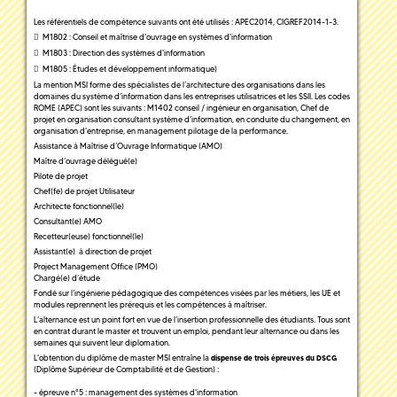
Les référentiels de compétence suivants ont été utilisés : APEC2014, CIGREF2014-1-3.
M1802
: Conseil et maîtrise d'ouvrage en systèmes d'information
M1803
: Direction des systèmes d'information
M1805
: Études et développement informatique)
La mention MSI forme des spécialistes de l’architecture des organisations dans les
domaines du système d’information dans les entreprises utilisatrices et les SSII. Les codes
ROME (APEC) sont les suivants : M1402 conseil / ingénieur en organisation, Chef de
projet en organisation consultant système d’information, en conduite du changement, en
organisation d'entreprise, en management pilotage de la performance.
Assistance à Maîtrise d’Ouvrage Informatique (AMO)
Maître d’ouvrage délégué(e)
Pilote de projet
Chef(fe) de projet Utilisateur
Architecte fonctionnel(le)
Consultant(e) AMO
Recetteur(euse) fonctionnel(le)
Assistant(e) à direction de projet
Project Management Office (PMO)
Chargé(e) d’étude
Fondé sur l’ingénierie pédagogique des compétences visées par les métiers, les UE et
modules reprennent les prérequis et les compétences à maîtriser.
L’alternance est un point fort en vue de l’insertion professionnelle des étudiants. Tous sont
en contrat durant le master et trouvent un emploi, pendant leur alternance ou dans les
semaines qui suivent leur diplomation.
L'obtention du diplôme de master MSI entraîne la
dispense de trois épreuves du DSCG
(Diplôme Supérieur de Comptabilité et de Gestion) :
- épreuve n°5 : management des systèmes d'information