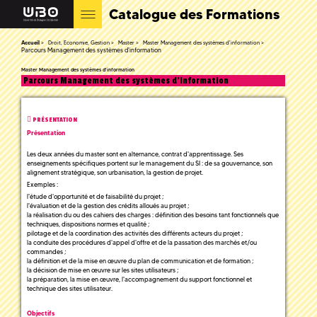
Catalogue des Formations
Accueil
Droit, Economie, Gestion
Master
Master Management des systèmes d'information
Parcours Management des systèmes d'information
Master Management des systèmes d'information
Parcours Management des systèmes d'information
PRÉSENTATION
Présentation
Les deux années du master sont en alternance, contrat d'apprentissage. Ses
enseignements spécifiques portent sur le management du SI : de sa gouvernance, son
alignement stratégique, son urbanisation, la gestion de projet.
Exemples :
l'étude d'opportunité et de faisabilité du projet ;
l'évaluation et de la gestion des crédits alloués au projet ;
la réalisation du ou des cahiers des charges : définition des besoins tant fonctionnels que
techniques, dispositions normes et qualité ;
pilotage et de la coordination des activités des différents acteurs du projet ;
la conduite des procédures d'appel d'offre et de la passation des marchés et/ou
commandes ;
la définition et de la mise en œuvre du plan de communication et de formation ;
la décision de mise en œuvre sur les sites utilisateurs ;
la préparation, la mise en œuvre, l'accompagnement du support fonctionnel et
technique des sites utilisateur.
Objectifs