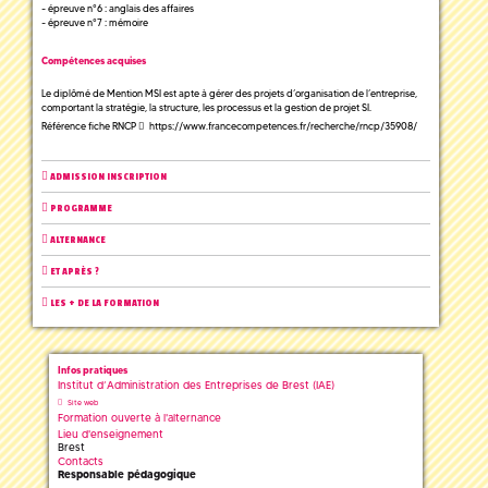
- épreuve n°6 : anglais des affaires
- épreuve n°7 : mémoire
Compétences acquises
Le diplômé de Mention MSI est apte à gérer des projets d’organisation de l’entreprise,
comportant la stratégie, la structure, les processus et la gestion de projet SI.
Référence fiche RNCP
https://www.francecompetences.fr/recherche/rncp/35908/
ADMISSION INSCRIPTION
PROGRAMME
ALTERNANCE
ET APRÈS ?
LES + DE LA FORMATION
Infos pratiques
Institut d’Administration des Entreprises de Brest (IAE)
Site web
Formation ouverte à l'alternance
Lieu d'enseignement
Brest
Contacts
Responsable pédagogique