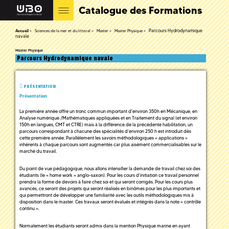
Catalogue des Formations
Parcours Hydrodynamique
Accueil
Sciences de la mer et du littoral
Master
Master Physique
navale
Master Physique
Parcours Hydrodynamique navale
PRÉSENTATION
Présentation
La première année offre un tronc commun important d'environ 350h en Mécanique, en
Analyse numérique /Mathématiques appliquées et en Traitement du signal (et environ
150h en langues, CMT et CTRE) mais à la différence de la précédente habilitation, un
parcours correspondant à chacune des spécialités d’environ 250 h est introduit dès
cette première année. Parallèlement les savoirs méthodologiques « applications »
inhérents à chaque parcours sont augmentés car plus aisément commercialisables sur le
marché du travail.
Du point de vue pédagogique, nous allons intensifier la demande de travail chez soi des
étudiants (le « home work » anglo-saxon). Pour les cours d’initiation ce travail personnel
prendra la forme de devoirs à faire chez soi et qui seront corrigés. Pour les cours plus
avancés, ce seront des projets qui seront réalisés en binômes pour les plus importants et
qui permettront de développer une familiarité avec les outils méthodologiques mis à
disposition dans le master. Ces travaux seront évalués et intégrés dans la note « contrôle
continu ».
Normalement les étudiants seront admis dans la mention Physique marine en ayant