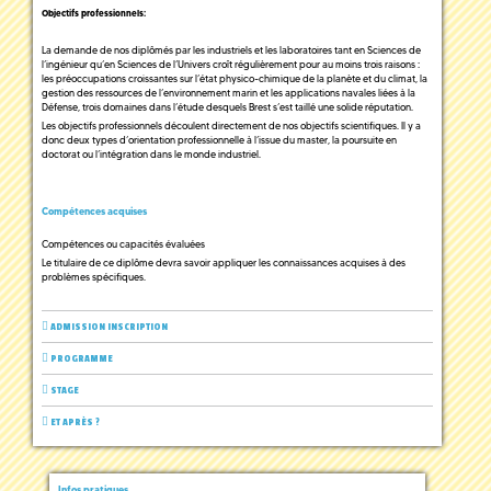
Objectifs professionnels:
La demande de nos diplômés par les industriels et les laboratoires tant en Sciences de
l’ingénieur qu’en Sciences de l’Univers croît régulièrement pour au moins trois raisons :
les préoccupations croissantes sur l’état physico-chimique de la planète et du climat, la
gestion des ressources de l’environnement marin et les applications navales liées à la
Défense, trois domaines dans l’étude desquels Brest s’est taillé une solide réputation.
Les objectifs professionnels découlent directement de nos objectifs scientifiques. Il y a
donc deux types d’orientation professionnelle à l’issue du master, la poursuite en
doctorat ou l’intégration dans le monde industriel.
Compétences acquises
Compétences ou capacités évaluées
Le titulaire de ce diplôme devra savoir appliquer les connaissances acquises à des
problèmes spécifiques.
ADMISSION INSCRIPTION
PROGRAMME
STAGE
ET APRÈS ?
Infos pratiques