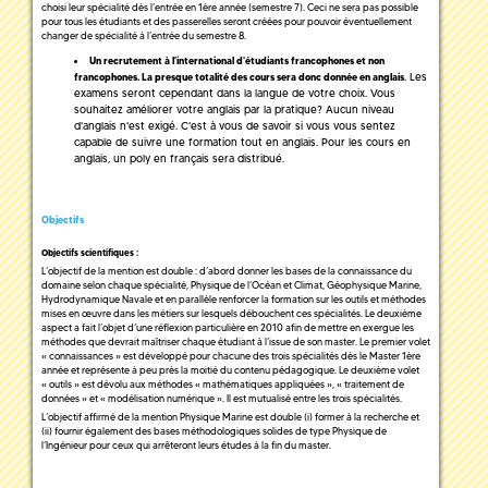
choisi leur spécialité dès l’entrée en 1ère année (semestre 7). Ceci ne sera pas possible
pour tous les étudiants et des passerelles seront créées pour pouvoir éventuellement
changer de spécialité à l’entrée du semestre 8.
Un recrutement à l'international d'étudiants francophones et non
. Les
francophones. La presque totalité des cours sera donc donnée en anglais
examens seront cependant dans la langue de votre choix. Vous
souhaitez améliorer votre anglais par la pratique? Aucun niveau
d'anglais n'est exigé. C'est à vous de savoir si vous vous sentez
capable de suivre une formation tout en anglais. Pour les cours en
anglais, un poly en français sera distribué.
Objectifs
Objectifs scientifiques :
L’objectif de la mention est double : d’abord donner les bases de la connaissance du
domaine selon chaque spécialité, Physique de l’Océan et Climat, Géophysique Marine,
Hydrodynamique Navale et en parallèle renforcer la formation sur les outils et méthodes
mises en œuvre dans les métiers sur lesquels débouchent ces spécialités. Le deuxième
aspect a fait l’objet d’une réflexion particulière en 2010 afin de mettre en exergue les
méthodes que devrait maîtriser chaque étudiant à l’issue de son master. Le premier volet
« connaissances » est développé pour chacune des trois spécialités dès le Master 1ère
année et représente à peu près la moitié du contenu pédagogique. Le deuxième volet
« outils » est dévolu aux méthodes « mathématiques appliquées », « traitement de
données » et « modélisation numérique ». Il est mutualisé entre les trois spécialités.
L’objectif affirmé de la mention Physique Marine est double (i) former à la recherche et
(ii) fournir également des bases méthodologiques solides de type Physique de
l’Ingénieur pour ceux qui arrêteront leurs études à la fin du master.