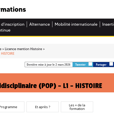
rmations
 d'inscription
Alternance
Mobilité internationale
Insert
ntinue
e
Licence mention Histoire
- HISTOIRE
Dernière mise à jour le 2 mars 2026
Tweeter
Partager
disciplinaire (POP) - L1 - HISTOIRE
Les + de la
Programme
Et après ?
formation