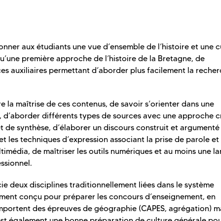
donner aux étudiants une vue d’ensemble de l’histoire et une c
qu’une première approche de l’histoire de la Bretagne, de
nces auxiliaires permettant d’aborder plus facilement la reche
la maîtrise de ces contenus, de savoir s’orienter dans une
d’aborder différents types de sources avec une approche cr
 de synthèse, d’élaborer un discours construit et argumenté
t et les techniques d’expression associant la prise de parole et
timédia, de maîtriser les outils numériques et au moins une l
ssionnel.
ie deux disciplines traditionnellement liées dans le système
rement conçu pour préparer les concours d’enseignement, en
omportent des épreuves de géographie (CAPES, agrégation) m
’est également une bonne préparation de culture générale po