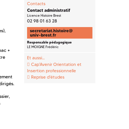
Contacts
Contact administratif
Licence Histoire Brest
02 98 01 63 28
s),
secretariat.histoire
@
univ-brest.fr
Responsable pédagogique
LE MOIGNE Frédéric
bac +
tre
Et aussi...
Cap'Avenir Orientation et
Insertion professionnelle
nement
Reprise d'études
irigés.
sier,
a