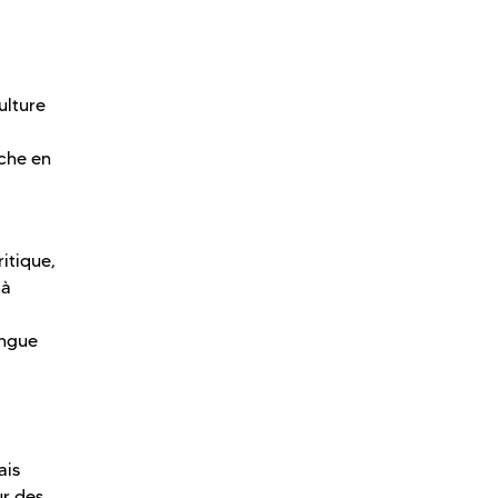
ulture
rche en
itique,
 à
angue
ais
ur des