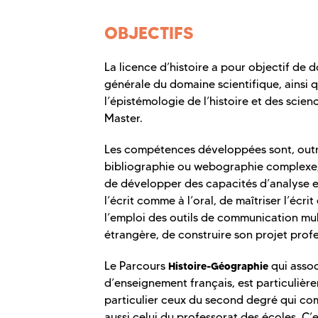
OBJECTIFS
La licence d’histoire a pour objectif de 
générale du domaine scientifique, ainsi 
l’épistémologie de l’histoire et des scie
Master.
Les compétences développées sont, outre 
bibliographie ou webographie complexe, 
de développer des capacités d’analyse et
l’écrit comme à l’oral, de maîtriser l’écri
l’emploi des outils de communication mul
étrangère, de construire son projet profe
Le Parcours
qui assoc
Histoire-Géographie
d’enseignement français, est particuliè
particulier ceux du second degré qui c
aussi celui du professorat des écoles. C