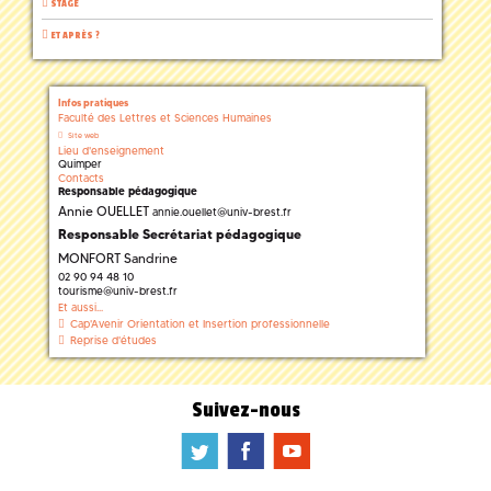
STAGE
ET APRÈS ?
Infos pratiques
Faculté des Lettres et Sciences Humaines
Site web
Lieu d'enseignement
Quimper
Contacts
Responsable pédagogique
Annie OUELLET
annie.ouellet
@
univ-brest.fr
Responsable Secrétariat pédagogique
MONFORT Sandrine
02 90 94 48 10
tourisme
@
univ-brest.fr
Et aussi...
Cap'Avenir Orientation et Insertion professionnelle
Reprise d'études
Suivez-nous
a
b
f