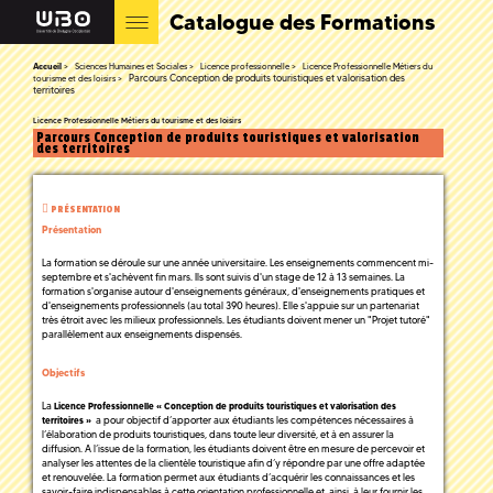
Catalogue des Formations
Accueil
Sciences Humaines et Sociales
Licence professionnelle
Licence Professionnelle Métiers du
Parcours Conception de produits touristiques et valorisation des
tourisme et des loisirs
territoires
Licence Professionnelle Métiers du tourisme et des loisirs
Parcours Conception de produits touristiques et valorisation
des territoires
PRÉSENTATION
Présentation
La formation se déroule sur une année universitaire. Les enseignements commencent mi-
septembre et s'achèvent fin mars. Ils sont suivis d'un stage de 12 à 13 semaines. La
formation s'organise autour d'enseignements généraux, d'enseignements pratiques et
d'enseignements professionnels (au total 390 heures). Elle s'appuie sur un partenariat
très étroit avec les milieux professionnels. Les étudiants doivent mener un "Projet tutoré"
parallèlement aux enseignements dispensés.
Objectifs
La
Licence Professionnelle « Conception de produits touristiques et valorisation des
a pour objectif d’apporter aux étudiants les compétences nécessaires à
territoires »
l’élaboration de produits touristiques, dans toute leur diversité, et à en assurer la
diffusion. A l’issue de la formation, les étudiants doivent être en mesure de percevoir et
analyser les attentes de la clientèle touristique afin d’y répondre par une offre adaptée
et renouvelée. La formation permet aux étudiants d’acquérir les connaissances et les
savoir-faire indispensables à cette orientation professionnelle et, ainsi, à leur fournir les