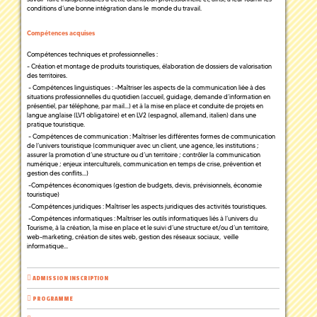
conditions d’une bonne intégration dans le monde du travail.
Compétences acquises
Compétences techniques et professionnelles :
- Création et montage de produits touristiques, élaboration de dossiers de valorisation
des territoires.
- Compétences linguistiques : -Maîtriser les aspects de la communication liée à des
situations professionnelles du quotidien (accueil, guidage, demande d’information en
présentiel, par téléphone, par mail…) et à la mise en place et conduite de projets en
langue anglaise (LV1 obligatoire) et en LV2 (espagnol, allemand, italien) dans une
pratique touristique.
- Compétences de communication : Maîtriser les différentes formes de communication
de l’univers touristique (communiquer avec un client, une agence, les institutions ;
assurer la promotion d’une structure ou d’un territoire ; contrôler la communication
numérique ; enjeux interculturels, communication en temps de crise, prévention et
gestion des conflits…)
-Compétences économiques (gestion de budgets, devis, prévisionnels, économie
touristique)
-Compétences juridiques : Maîtriser les aspects juridiques des activités touristiques.
-Compétences informatiques : Maîtriser les outils informatiques liés à l’univers du
Tourisme, à la création, la mise en place et le suivi d’une structure et/ou d’un territoire,
web-marketing, création de sites web, gestion des réseaux sociaux, veille
informatique…
ADMISSION INSCRIPTION
PROGRAMME