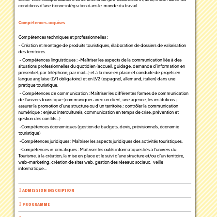
conditions d’une bonne intégration dans le monde du travail.
Compétences acquises
Compétences techniques et professionnelles :
- Création et montage de produits touristiques, élaboration de dossiers de valorisation
des territoires.
- Compétences linguistiques : -Maîtriser les aspects de la communication liée à des
situations professionnelles du quotidien (accueil, guidage, demande d’information en
présentiel, par téléphone, par mail…) et à la mise en place et conduite de projets en
langue anglaise (LV1 obligatoire) et en LV2 (espagnol, allemand, italien) dans une
pratique touristique.
- Compétences de communication : Maîtriser les différentes formes de communication
de l’univers touristique (communiquer avec un client, une agence, les institutions ;
assurer la promotion d’une structure ou d’un territoire ; contrôler la communication
numérique ; enjeux interculturels, communication en temps de crise, prévention et
gestion des conflits…)
-Compétences économiques (gestion de budgets, devis, prévisionnels, économie
touristique)
-Compétences juridiques : Maîtriser les aspects juridiques des activités touristiques.
-Compétences informatiques : Maîtriser les outils informatiques liés à l’univers du
Tourisme, à la création, la mise en place et le suivi d’une structure et/ou d’un territoire,
web-marketing, création de sites web, gestion des réseaux sociaux, veille
informatique…
ADMISSION INSCRIPTION
PROGRAMME