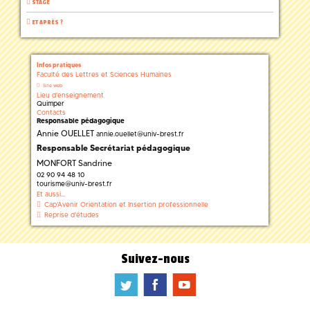
STAGE
ET APRÈS ?
Infos pratiques
Faculté des Lettres et Sciences Humaines
Site web
Lieu d'enseignement
Quimper
Contacts
Responsable pédagogique
Annie OUELLET
annie.ouellet
@
univ-brest.fr
Responsable Secrétariat pédagogique
MONFORT Sandrine
02 90 94 48 10
tourisme
@
univ-brest.fr
Et aussi...
Cap'Avenir Orientation et Insertion professionnelle
Reprise d'études
Suivez-nous
a
b
f