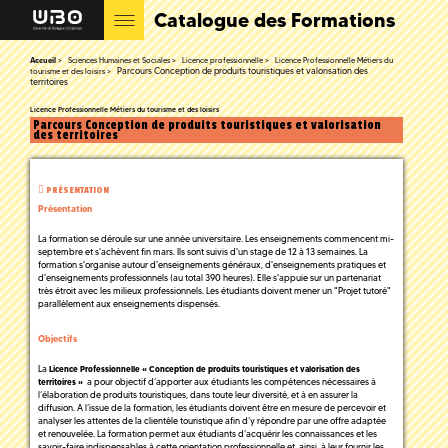
Catalogue des Formations
Accueil
Sciences Humaines et Sociales
Licence professionnelle
Licence Professionnelle Métiers du
Parcours Conception de produits touristiques et valorisation des
tourisme et des loisirs
territoires
Licence Professionnelle Métiers du tourisme et des loisirs
Parcours Conception de produits touristiques et valorisation
des territoires
PRÉSENTATION
Présentation
La formation se déroule sur une année universitaire. Les enseignements commencent mi-
septembre et s'achèvent fin mars. Ils sont suivis d'un stage de 12 à 13 semaines. La
formation s'organise autour d'enseignements généraux, d'enseignements pratiques et
d'enseignements professionnels (au total 390 heures). Elle s'appuie sur un partenariat
très étroit avec les milieux professionnels. Les étudiants doivent mener un "Projet tutoré"
parallèlement aux enseignements dispensés.
Objectifs
La
Licence Professionnelle « Conception de produits touristiques et valorisation des
a pour objectif d’apporter aux étudiants les compétences nécessaires à
territoires »
l’élaboration de produits touristiques, dans toute leur diversité, et à en assurer la
diffusion. A l’issue de la formation, les étudiants doivent être en mesure de percevoir et
analyser les attentes de la clientèle touristique afin d’y répondre par une offre adaptée
et renouvelée. La formation permet aux étudiants d’acquérir les connaissances et les
savoir-faire indispensables à cette orientation professionnelle et, ainsi, à leur fournir les