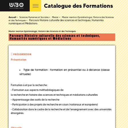
Catalogue des Formations
Accueil
Sciences Humaines et Sociales
Master
Master mention Epistémologie, Histoire des Sciences
Parcours Histoire culturelle des sciences et techniques, Humanités
et des Techniques
numériques et Médiations
Master mention Epistémologie, Histoire des Sciences et des Techniques
Parcours Histoire culturelle des sciences et techniques,
Humanités numériques et Médiations
PRÉSENTATION
Présentation
Type de formation : formation en présentiel ou à distance (classe
virtuelle)
Formation à et par la recherche :
• Formation aux aspects méthodologiques de
la recherche en histoire des sciences et techniques et médiations culturelles
• Apprentissage des outils de la recherche
• Participation à des projets de recherche en cours (nationaux et européens)
• Collaboration dans le cadre de la recherche et de l’enseignement avec des universités
étrangères.
Objectifs