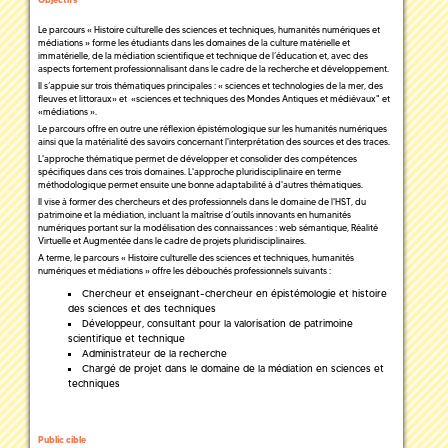
Le parcours « Histoire culturelle des sciences et techniques, humanités numériques et
médiations » forme les étudiants dans les domaines de la culture matérielle et
immatérielle, de la médiation scientifique et technique de l’éducation et, avec des
aspects fortement professionnalisant dans le cadre de la recherche et développement.
Il s’appuie sur trois thématiques principales : « sciences et technologies de la mer, des
fleuves et littoraux» et «sciences et techniques des Mondes Antiques et médiévaux" et
«médiations ».
Le parcours offre en outre une réflexion épistémologique sur les humanités numériques
ainsi que la matérialité des savoirs concernant l'interprétation des sources et des traces.
L'approche thématique permet de développer et consolider des compétences
spécifiques dans ces trois domaines. L'approche pluridisciplinaire en terme
méthodologique permet ensuite une bonne adaptabilité à d'autres thématiques.
Il vise à former des chercheurs et des professionnels dans le domaine de l'HST, du
patrimoine et la médiation, incluant la maîtrise d’outils innovants en humanités
numériques portant sur la modélisation des connaissances : web sémantique, Réalité
Virtuelle et Augmentée dans le cadre de projets pluridisciplinaires.
A terme, le parcours « Histoire culturelle des sciences et techniques, humanités
numériques et médiations » offre les débouchés professionnels suivants :
Chercheur et enseignant-chercheur en épistémologie et histoire
des sciences et des techniques
Développeur, consultant pour la valorisation de patrimoine
scientifique et technique
Administrateur de la recherche
Chargé de projet dans le domaine de la médiation en sciences et
techniques
Public cible