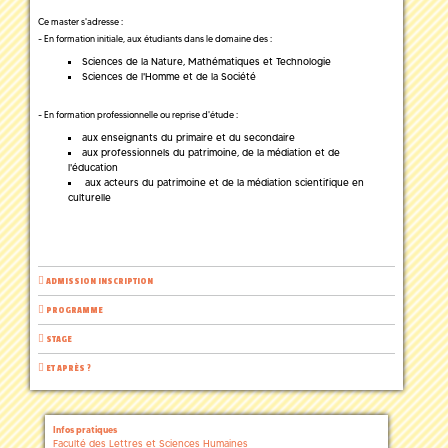
Ce master s'adresse :
- En formation initiale, aux étudiants dans le domaine des :
Sciences de la Nature, Mathématiques et Technologie
Sciences de l'Homme et de la Société
- En formation professionnelle ou reprise d'étude :
aux enseignants du primaire et du secondaire
aux professionnels du patrimoine, de la médiation et de
l'éducation
aux acteurs du patrimoine et de la médiation scientifique en
culturelle
ADMISSION INSCRIPTION
PROGRAMME
STAGE
ET APRÈS ?
Infos pratiques
Faculté des Lettres et Sciences Humaines