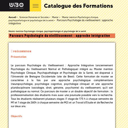
Catalogue des Formations
Accueil
Sciences Humaines et Sociales
Master
Master mention Psychologie clinique,
Parcours Psychologie du vieillissement : approche
psychopathologie et psychologie de la santé
intégrative
Master mention Psychologie clinique, psychopathologie et psychologie de la santé
Parcours Psychologie du vieillissement : approche intégrative
PRÉSENTATION
Présentation
Le parcours Psychologie du Vieillissement : Approche Intégrative (anciennement
Psychologie du Vieillissement Normal et Pathologique) intégré au Master mention
Psychologie Clinique, Psychopathologie et Psychologie de la Santé, est dispensé à
l’Université de Bretagne Occidentale (site de Brest). Cette formation de master se
caractérise à la fois par une approche psychologique complémentaire
(neuropsychologie, psychologie cognitive, psychologie clinique) et une approche
pluridisciplinaire (sociologie, droit, gériatrie, psychiatrie) du vieillissement, qu'il soit
pathologique ou normal. Ce parcours de master a un double objectif de formation : la
professionnalisation des étudiants mais aussi une poursuite possible vers la recherche.
Tous les étudiants réaliseront plusieurs stages (1 stage de 175 h à chaque semestre de
M1 et 1 stage de 260h à chaque semestre de M2) et un Travail d’Etude et de Recherche
sur deux ans.
Objectifs