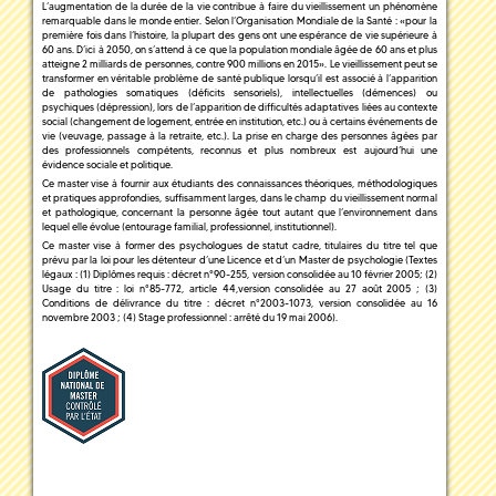
L’augmentation de la durée de la vie contribue à faire du vieillissement un phénomène
remarquable dans le monde entier. Selon l’Organisation Mondiale de la Santé : «pour la
première fois dans l’histoire, la plupart des gens ont une espérance de vie supérieure à
60 ans. D’ici à 2050, on s’attend à ce que la population mondiale âgée de 60 ans et plus
atteigne 2 milliards de personnes, contre 900 millions en 2015». Le vieillissement peut se
transformer en véritable problème de santé publique lorsqu’il est associé à l’apparition
de pathologies somatiques (déficits sensoriels), intellectuelles (démences) ou
psychiques (dépression), lors de l’apparition de difficultés adaptatives liées au contexte
social (changement de logement, entrée en institution, etc.) ou à certains événements de
vie (veuvage, passage à la retraite, etc.). La prise en charge des personnes âgées par
des professionnels compétents, reconnus et plus nombreux est aujourd’hui une
évidence sociale et politique.
Ce master vise à fournir aux étudiants des connaissances théoriques, méthodologiques
et pratiques approfondies, suffisamment larges, dans le champ du vieillissement normal
et pathologique, concernant la personne âgée tout autant que l’environnement dans
lequel elle évolue (entourage familial, professionnel, institutionnel).
Ce master vise à former des psychologues de statut cadre, titulaires du titre tel que
prévu par la loi pour les détenteur d’une Licence et d’un Master de psychologie (Textes
légaux : (1) Diplômes requis : décret n°90-255, version consolidée au 10 février 2005; (2)
Usage du titre : loi n°85-772, article 44,version consolidée au 27 août 2005 ; (3)
Conditions de délivrance du titre : décret n°2003-1073, version consolidée au 16
novembre 2003 ; (4) Stage professionnel : arrêté du 19 mai 2006).