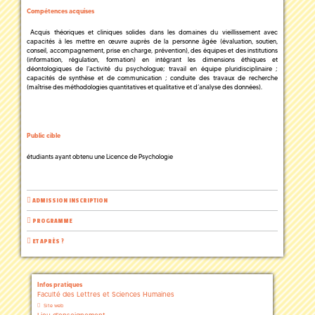
Compétences acquises
Acquis théoriques et cliniques solides dans les domaines du vieillissement avec
capacités à les mettre en œuvre auprès de la personne âgée (évaluation, soutien,
conseil, accompagnement, prise en charge, prévention), des équipes et des institutions
(information, régulation, formation) en intégrant les dimensions éthiques et
déontologiques de l’activité du psychologue; travail en équipe pluridisciplinaire ;
capacités de synthèse et de communication ; conduite des travaux de recherche
(maîtrise des méthodologies quantitatives et qualitative et d’analyse des données).
Public cible
étudiants ayant obtenu une Licence de Psychologie
ADMISSION INSCRIPTION
PROGRAMME
ET APRÈS ?
Infos pratiques
Faculté des Lettres et Sciences Humaines
Site web