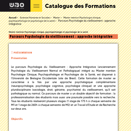
Catalogue des Formations
Accueil
Sciences Humaines et Sociales
Master
Master mention Psychologie clinique,
Parcours Psychologie du vieillissement : approche
psychopathologie et psychologie de la santé
intégrative
Master mention Psychologie clinique, psychopathologie et psychologie de la santé
Parcours Psychologie du vieillissement : approche intégrative
PRÉSENTATION
Présentation
Le parcours Psychologie du Vieillissement : Approche Intégrative (anciennement
Psychologie du Vieillissement Normal et Pathologique) intégré au Master mention
Psychologie Clinique, Psychopathologie et Psychologie de la Santé, est dispensé à
l’Université de Bretagne Occidentale (site de Brest). Cette formation de master se
caractérise à la fois par une approche psychologique complémentaire
(neuropsychologie, psychologie cognitive, psychologie clinique) et une approche
pluridisciplinaire (sociologie, droit, gériatrie, psychiatrie) du vieillissement, qu'il soit
pathologique ou normal. Ce parcours de master a un double objectif de formation : la
professionnalisation des étudiants mais aussi une poursuite possible vers la recherche.
Tous les étudiants réaliseront plusieurs stages (1 stage de 175 h à chaque semestre de
M1 et 1 stage de 260h à chaque semestre de M2) et un Travail d’Etude et de Recherche
sur deux ans.
Objectifs