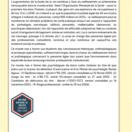
L’augmentation de la durée de la vie contribue à faire du vieillissement un phénomène
remarquable dans le monde entier. Selon l’Organisation Mondiale de la Santé : «pour la
première fois dans l’histoire, la plupart des gens ont une espérance de vie supérieure à
60 ans. D’ici à 2050, on s’attend à ce que la population mondiale âgée de 60 ans et plus
atteigne 2 milliards de personnes, contre 900 millions en 2015». Le vieillissement peut se
transformer en véritable problème de santé publique lorsqu’il est associé à l’apparition
de pathologies somatiques (déficits sensoriels), intellectuelles (démences) ou
psychiques (dépression), lors de l’apparition de difficultés adaptatives liées au contexte
social (changement de logement, entrée en institution, etc.) ou à certains événements de
vie (veuvage, passage à la retraite, etc.). La prise en charge des personnes âgées par
des professionnels compétents, reconnus et plus nombreux est aujourd’hui une
évidence sociale et politique.
Ce master vise à fournir aux étudiants des connaissances théoriques, méthodologiques
et pratiques approfondies, suffisamment larges, dans le champ du vieillissement normal
et pathologique, concernant la personne âgée tout autant que l’environnement dans
lequel elle évolue (entourage familial, professionnel, institutionnel).
Ce master vise à former des psychologues de statut cadre, titulaires du titre tel que
prévu par la loi pour les détenteur d’une Licence et d’un Master de psychologie (Textes
légaux : (1) Diplômes requis : décret n°90-255, version consolidée au 10 février 2005; (2)
Usage du titre : loi n°85-772, article 44,version consolidée au 27 août 2005 ; (3)
Conditions de délivrance du titre : décret n°2003-1073, version consolidée au 16
novembre 2003 ; (4) Stage professionnel : arrêté du 19 mai 2006).