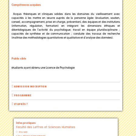
Compétences acquises
Acquis théoriques et cliniques solides dans les domaines du vieillissement avec
capacités à les mettre en œuvre auprès de la personne âgée (évaluation, soutien,
conseil, accompagnement, prise en charge, prévention), des équipes et des institutions
(information, régulation, formation) en intégrant les dimensions éthiques et
déontologiques de l’activité du psychologue; travail en équipe pluridisciplinaire ;
capacités de synthèse et de communication ; conduite des travaux de recherche
(maîtrise des méthodologies quantitatives et qualitative et d’analyse des données).
Public cible
étudiants ayant obtenu une Licence de Psychologie
ADMISSION INSCRIPTION
PROGRAMME
ET APRÈS ?
Infos pratiques
Faculté des Lettres et Sciences Humaines
Site web