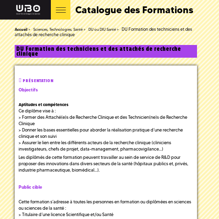
Catalogue des Formations
DU Formation des techniciens et des
Accueil
Sciences, Technologies, Santé
DU ou DIU Santé
attachés de recherche clinique
DU Formation des techniciens et des attachés de recherche
clinique
PRÉSENTATION
Objectifs
Aptitudes et compétences
Ce diplôme vise à :
> Former des Attaché(e)s de Recherche Clinique et des Technicien(ne)s de Recherche
Clinique
> Donner les bases essentielles pour aborder la réalisation pratique d’une recherche
clinique et son suivi
> Assurer le lien entre les différents acteurs de la recherche clinique (cliniciens
investigateurs, chefs de projet, data-management, pharmacovigilance…)
Les diplômés de cette formation peuvent travailler au sein de service de R&D pour
proposer des innovations dans divers secteurs de la santé (hôpitaux publics et, privés,
industrie pharmaceutique, biomédical…).
Public cible
Cette formation s’adresse à toutes les personnes en formation ou diplômées en sciences
ou sciences de la santé :
> Titulaire d’une licence Scientifique et/ou Santé