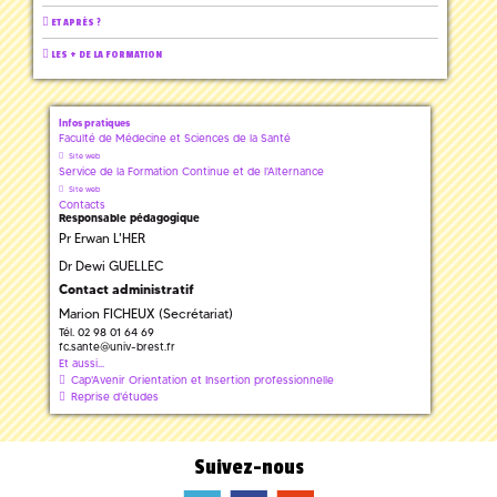
ET APRÈS ?
LES + DE LA FORMATION
Infos pratiques
Faculté de Médecine et Sciences de la Santé
Site web
Service de la Formation Continue et de l'Alternance
Site web
Contacts
Responsable pédagogique
Pr Erwan L'HER
Dr Dewi GUELLEC
Contact administratif
Marion FICHEUX (Secrétariat)
Tél. 02 98 01 64 69
fc.sante
@
univ-brest.fr
Et aussi...
Cap'Avenir Orientation et Insertion professionnelle
Reprise d'études
Suivez-nous