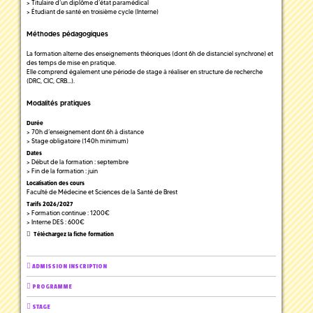
> Titulaire d’un diplôme d’état paramédical
> Étudiant de santé en troisième cycle (Interne)
Méthodes pédagogiques
La formation alterne des enseignements théoriques (dont 6h de distanciel synchrone) et
des temps de mise en pratique.
Elle comprend également une période de stage à réaliser en structure de recherche
(DRC, CIC, CRB…).
Modalités pratiques
Durée
> 70h d’enseignement dont 6h à distance
> Stage obligatoire (140h minimum)
Dates
> Début de la formation : septembre
> Fin de la formation : juin
Localisation des cours
Faculté de Médecine et Sciences de la Santé de Brest
Tarifs 2026/2027
> Formation continue : 1200€
> Interne DES : 600€
Téléchargez la fiche formation
ADMISSION INSCRIPTION
PROGRAMME
STAGE