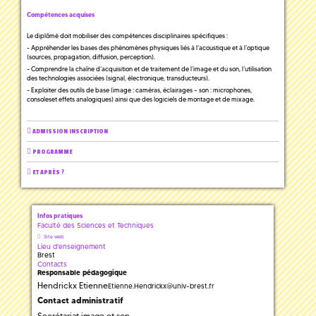
Compétences acquises
Le diplômé doit mobiliser des compétences disciplinaires spécifiques :
- Appréhender les bases des phénomènes physiques liés à l’acoustique et à l’optique
(sources, propagation, diffusion, perception).
- Comprendre la chaîne d’acquisition et de traitement de l’image et du son, l’utilisation
des technologies associées (signal, électronique, transducteurs).
- Exploiter des outils de base (image : caméras, éclairages – son : microphones,
consoleset effets analogiques) ainsi que des logiciels de montage et de mixage.
ADMISSION INSCRIPTION
PROGRAMME
ET APRÈS ?
Infos pratiques
Faculté des Sciences et Techniques
Site web
Lieu d'enseignement
Brest
Contacts
Responsable pédagogique
Hendrickx Etienne
Etienne.Hendrickx
@
univ-brest.fr
Contact administratif
Secrétariat image et son