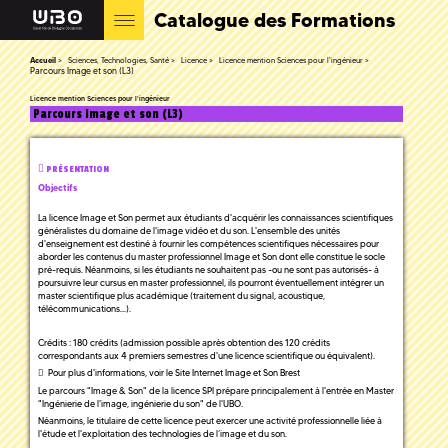
Catalogue des Formations
Accueil
Sciences, Technologies, Santé
Licence
Licence mention Sciences pour l'ingénieur
Parcours Image et son (L3)
Licence mention Sciences pour l'ingénieur
Parcours Image et son (L3)
PRÉSENTATION
Objectifs
La licence Image et Son permet aux étudiants d'acquérir les connaissances scientifiques
généralistes du domaine de l'image vidéo et du son. L'ensemble des unités
d'enseignement est destiné à fournir les compétences scientifiques nécessaires pour
aborder les contenus du master professionnel Image et Son dont elle constitue le socle
pré-requis. Néanmoins, si les étudiants ne souhaitent pas -ou ne sont pas autorisés- à
poursuivre leur cursus en master professionnel, ils pourront éventuellement intégrer un
master scientifique plus académique (traitement du signal, acoustique,
télécommunications...).
Crédits : 180 crédits (admission possible après obtention des 120 crédits
correspondants aux 4 premiers semestres d'une licence scientifique ou équivalent).
Pour plus d'informations, voir le Site Internet Image et Son Brest
Le parcours "Image & Son" de la licence SPI prépare principalement à l'entrée en Master
"Ingénierie de l'image, ingénierie du son" de l'UBO.
Néanmoins, le titulaire de cette licence peut exercer une activité professionnelle liée à
l'étude et l'exploitation des technologies de l’image et du son.